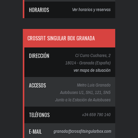
HORARIOS
Ver horarios y reservas
CROSSFIT SINGULAR BOX GRANADA
DIRECCIÓN
C/ Curro Cuchares, 2
18014 - Granada (España)
ver mapa de situación
ACCESOS
Metro Luis Granado
Autobuses U1, SN1, 121, SN5
Junto a la Estación de Autobuses
TELÉFONOS
+34 659 790 140
E-MAIL
granada@crossfitsingularbox.com