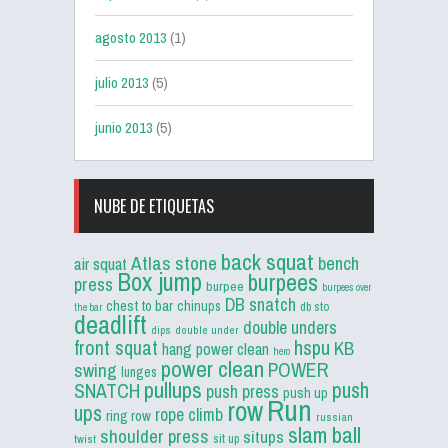
agosto 2013
(1)
julio 2013
(5)
junio 2013
(5)
NUBE DE ETIQUETAS
back squat
Atlas stone
bench
air squat
Box jump
burpees
press
burpee
burpees over
DB snatch
chest to bar
chinups
db sto
the bar
deadlift
double unders
dips
double under
front squat
hspu
KB
hang power clean
hero
power clean
POWER
swing
lunges
pullups
push
SNATCH
push press
push up
Run
row
ups
rope climb
ring row
russian
slam ball
shoulder press
situps
sit up
twist