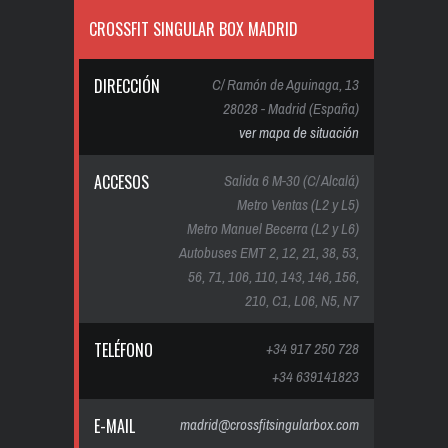
CROSSFIT SINGULAR BOX MADRID
DIRECCIÓN
C/ Ramón de Aguinaga, 13
28028 - Madrid (España)
ver mapa de situación
ACCESOS
Salida 6 M-30 (C/ Alcalá)
Metro Ventas (L2 y L5)
Metro Manuel Becerra (L2 y L6)
Autobuses EMT 2, 12, 21, 38, 53,
56, 71, 106, 110, 143, 146, 156,
210, C1, L06, N5, N7
TELÉFONO
+34 917 250 728
+34 639141823
E-MAIL
madrid@crossfitsingularbox.com