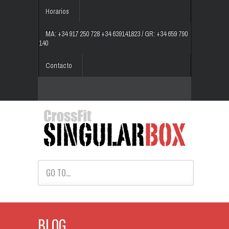
Horarios
MA: +34 917 250 728 +34 639141823 / GR: +34 659 790
140
Contacto
GO TO...
BLOG