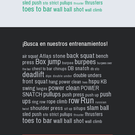
sled push
thrusters
strict pullups
sto
thruster
toes to bar
wall ball shot
wall climb
¡Busca en nuestros entrenamientos!
back squat
Atlas stone
bench
air squat
Box jump
burpees
press
burpee
burpees over
DB snatch
chest to bar
chinups
db sto
the bar
deadlift
double unders
dips
double under
front squat
hspu
KB
hang power clean
hero
power clean
POWER
swing
lunges
pullups
push
SNATCH
push press
push up
Run
row
ups
rope climb
ring row
russian
slam ball
shoulder press
situps
sit up
twist
sled push
thrusters
strict pullups
sto
thruster
toes to bar
wall ball shot
wall climb