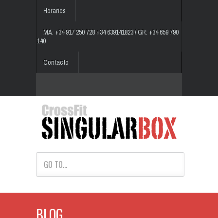
Horarios
MA: +34 917 250 728 +34 639141823 / GR: +34 659 790
140
Contacto
GO TO...
BLOG