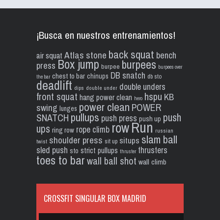
¡Busca en nuestros entrenamientos!
back squat
Atlas stone
bench
air squat
Box jump
burpees
press
burpee
burpees over
DB snatch
chest to bar
chinups
db sto
the bar
deadlift
double unders
dips
double under
front squat
hspu
KB
hang power clean
hero
power clean
POWER
swing
lunges
pullups
push
SNATCH
push press
push up
Run
row
ups
rope climb
ring row
russian
slam ball
shoulder press
situps
sit up
twist
sled push
thrusters
strict pullups
sto
thruster
toes to bar
wall ball shot
wall climb
CROSSFIT SINGULAR BOX MADRID