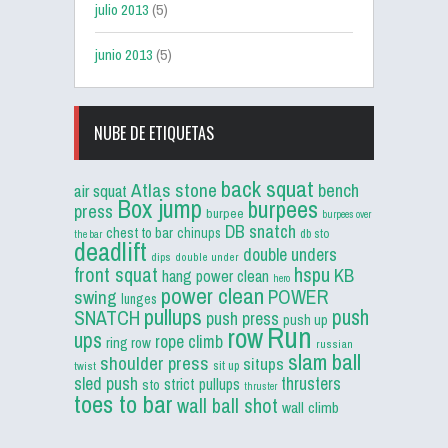
julio 2013
(5)
junio 2013
(5)
NUBE DE ETIQUETAS
back squat
Atlas stone
bench
air squat
Box jump
burpees
press
burpee
burpees over
DB snatch
chest to bar
chinups
db sto
the bar
deadlift
double unders
dips
double under
front squat
hspu
KB
hang power clean
hero
power clean
POWER
swing
lunges
pullups
push
SNATCH
push press
push up
Run
row
ups
rope climb
ring row
russian
slam ball
shoulder press
situps
sit up
twist
sled push
thrusters
strict pullups
sto
thruster
toes to bar
wall ball shot
wall climb