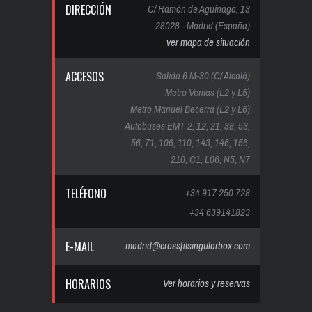
DIRECCIÓN
C/ Ramón de Aguinaga, 13
28028 - Madrid (España)
ver mapa de situación
ACCESOS
Salida 6 M-30 (C/ Alcalá)
Metro Ventas (L2 y L5)
Metro Manuel Becerra (L2 y L6)
Autobuses EMT 2, 12, 21, 38, 53,
56, 71, 106, 110, 143, 146, 156,
210, C1, L06, N5, N7
TELÉFONO
+34 917 250 728
+34 639141823
E-MAIL
madrid@crossfitsingularbox.com
HORARIOS
Ver horarios y reservas