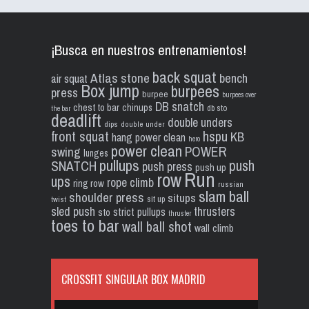
¡Busca en nuestros entrenamientos!
back squat
Atlas stone
bench
air squat
Box jump
burpees
press
burpee
burpees over
DB snatch
chest to bar
chinups
db sto
the bar
deadlift
double unders
dips
double under
front squat
hspu
KB
hang power clean
hero
power clean
POWER
swing
lunges
pullups
push
SNATCH
push press
push up
Run
row
ups
rope climb
ring row
russian
slam ball
shoulder press
situps
sit up
twist
sled push
thrusters
strict pullups
sto
thruster
toes to bar
wall ball shot
wall climb
CROSSFIT SINGULAR BOX MADRID