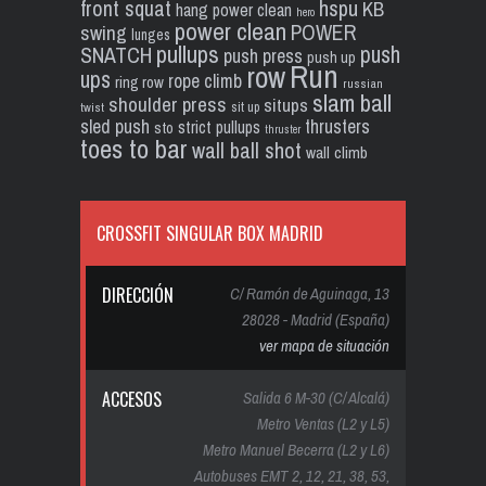
front squat
hspu
KB
hang power clean
hero
power clean
POWER
swing
lunges
pullups
push
SNATCH
push press
push up
Run
row
ups
rope climb
ring row
russian
slam ball
shoulder press
situps
sit up
twist
sled push
thrusters
strict pullups
sto
thruster
toes to bar
wall ball shot
wall climb
CROSSFIT SINGULAR BOX MADRID
DIRECCIÓN
C/ Ramón de Aguinaga, 13
28028 - Madrid (España)
ver mapa de situación
ACCESOS
Salida 6 M-30 (C/ Alcalá)
Metro Ventas (L2 y L5)
Metro Manuel Becerra (L2 y L6)
Autobuses EMT 2, 12, 21, 38, 53,