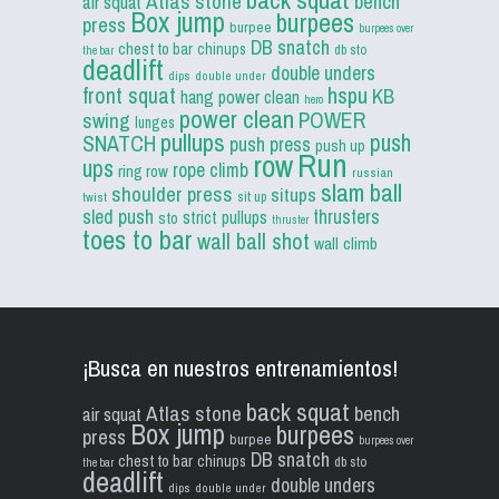
Atlas stone
bench
air squat
Box jump
burpees
press
burpee
burpees over
DB snatch
chest to bar
chinups
db sto
the bar
deadlift
double unders
dips
double under
front squat
hspu
KB
hang power clean
hero
power clean
POWER
swing
lunges
pullups
push
SNATCH
push press
push up
Run
row
ups
rope climb
ring row
russian
slam ball
shoulder press
situps
sit up
twist
sled push
thrusters
strict pullups
sto
thruster
toes to bar
wall ball shot
wall climb
¡Busca en nuestros entrenamientos!
back squat
Atlas stone
bench
air squat
Box jump
burpees
press
burpee
burpees over
DB snatch
chest to bar
chinups
db sto
the bar
deadlift
double unders
dips
double under