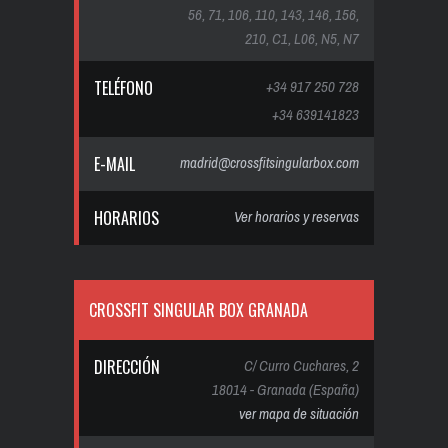
56, 71, 106, 110, 143, 146, 156,
210, C1, L06, N5, N7
TELÉFONO
+34 917 250 728
+34 639141823
E-MAIL
madrid@crossfitsingularbox.com
HORARIOS
Ver horarios y reservas
CROSSFIT SINGULAR BOX GRANADA
DIRECCIÓN
C/ Curro Cuchares, 2
18014 - Granada (España)
ver mapa de situación