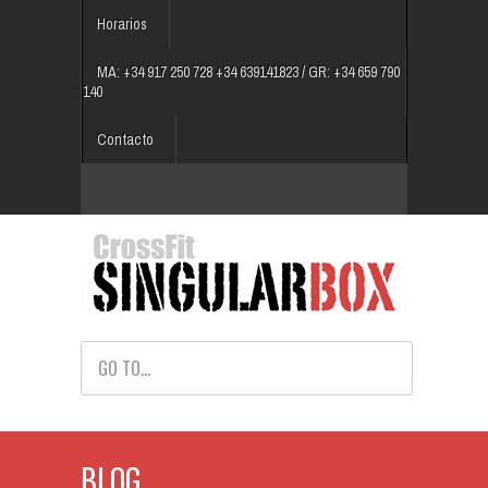
Horarios
MA: +34 917 250 728 +34 639141823 / GR: +34 659 790
140
Contacto
GO TO...
BLOG