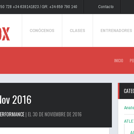
250 728 +34 639141823 / GR: +34 659 790 140
Contacto
CONÓCENOS
CLASES
ENTRENADORES
INICIO
PE
CATE
Nov 2016
Anato
PERFORMANCE
| EL 30 DE NOVIEMBRE DE 2016
ATLE
At