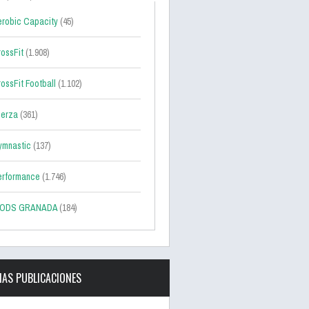
robic Capacity
(45)
ossFit
(1.908)
ossFit Football
(1.102)
uerza
(361)
ymnastic
(137)
erformance
(1.746)
ODS GRANADA
(184)
MAS PUBLICACIONES