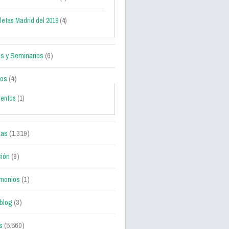
letas Madrid del 2019
(4)
s y Seminarios
(6)
tos
(4)
ventos
(1)
ias
(1.319)
ción
(9)
monios
(1)
blog
(3)
s
(5.560)