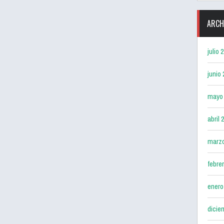
ARCH
julio 
junio
mayo
abril 
marz
febre
enero
dicie