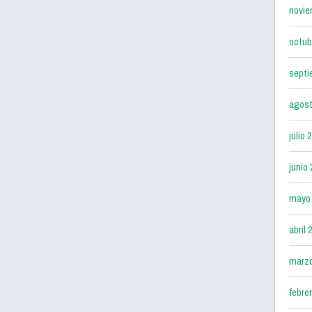
novie
octub
septi
agost
julio 
junio
mayo
abril 
marz
febre