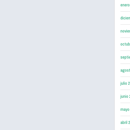
enero
dicie
novie
octub
septi
agost
julio 
junio
mayo
abril 