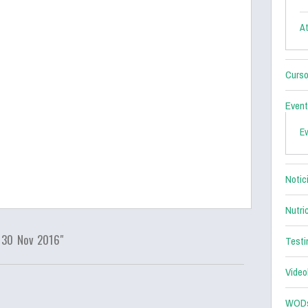
At
Curso
Even
E
Notic
Nutri
 30 Nov 2016"
Testi
Video
WOD