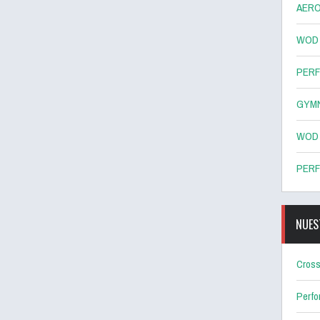
AERO
WOD 8
PERF
GYMN
WOD 7
PERF
NUES
Cross
Perf