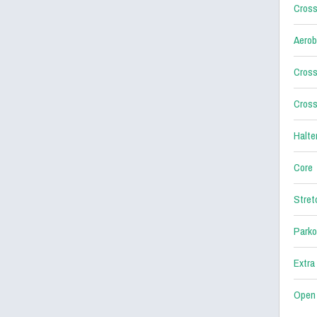
Cross
Aerob
Cross
Cross
Halter
Core
Stret
Parko
Extra
Open