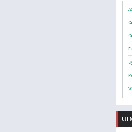
Ae
Cr
Cr
F
G
P
W
ÚLTI