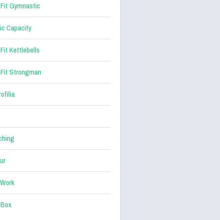
Fit Gymnastic
ic Capacity
Fit Kettlebells
Fit Strongman
ofilia
ching
ur
 Work
 Box