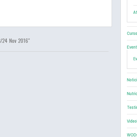
At
Curso
3/24 Nov 2016"
Even
E
Notic
Nutri
Testi
Video
WOD