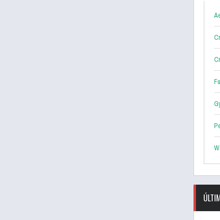
Ae
Cr
Cr
F
G
P
W
ÚLTI