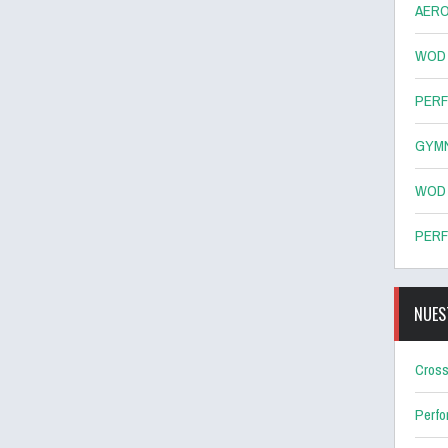
AERO
WOD 8
PERF
GYMN
WOD 7
PERF
NUES
Cross
Perf