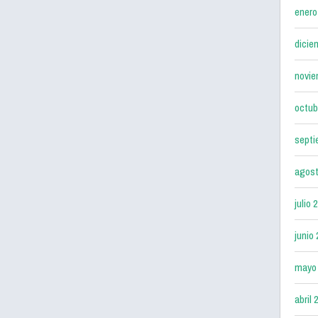
enero
dicie
novie
octub
septi
agost
julio 
junio
mayo
abril 