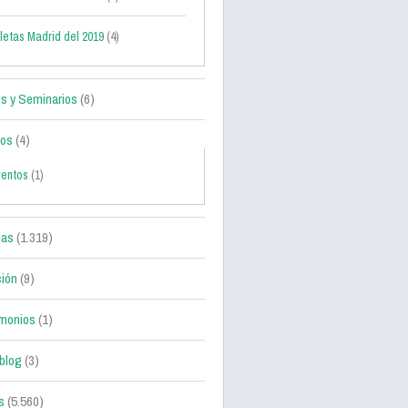
letas Madrid del 2019
(4)
s y Seminarios
(6)
tos
(4)
ventos
(1)
ias
(1.319)
ción
(9)
monios
(1)
blog
(3)
s
(5.560)