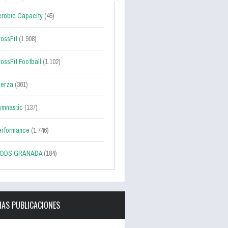
robic Capacity
(45)
ossFit
(1.908)
ossFit Football
(1.102)
uerza
(361)
ymnastic
(137)
erformance
(1.746)
ODS GRANADA
(184)
MAS PUBLICACIONES