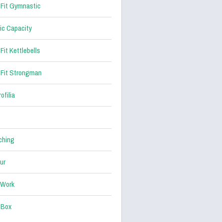
Fit Gymnastic
ic Capacity
Fit Kettlebells
Fit Strongman
ofilia
ching
ur
 Work
 Box