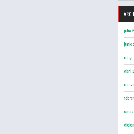
ARCH
julio 
junio
mayo
abril 
marz
febre
enero
dicie