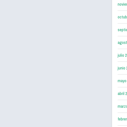
novie
octub
septi
agost
julio 
junio
mayo
abril 
marz
febre