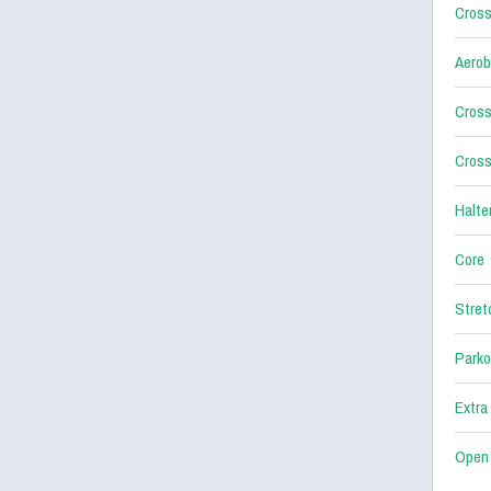
Cross
Aerob
Cross
Cross
Halter
Core
Stret
Parko
Extra
Open