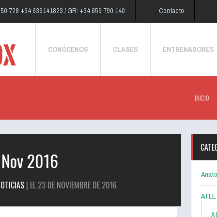
250 728 +34 639141823 / GR: +34 659 790 140
Contacto
CONÓCENOS
CLASES
ENTRENADORES
INICIO
CATE
 Nov 2016
Anato
OTICIAS
| EL 23 DE NOVIEMBRE DE 2016
ATLE
At