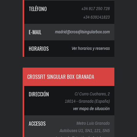
TELÉFONO
+34 917 250 728
+34 639141823
E-MAIL
madrid@crossfitsingularbox.com
HORARIOS
Ver horarios y reservas
CROSSFIT SINGULAR BOX GRANADA
DIRECCIÓN
C/ Curro Cuchares, 2
18014 - Granada (España)
ver mapa de situación
ACCESOS
Metro Luis Granado
Autobuses U1, SN1, 121, SN5