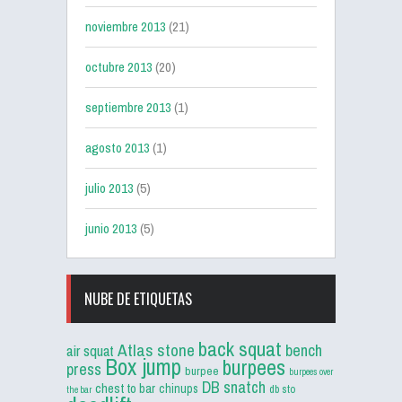
noviembre 2013
(21)
octubre 2013
(20)
septiembre 2013
(1)
agosto 2013
(1)
julio 2013
(5)
junio 2013
(5)
NUBE DE ETIQUETAS
back squat
Atlas stone
bench
air squat
Box jump
burpees
press
burpee
burpees over
DB snatch
chest to bar
chinups
db sto
the bar