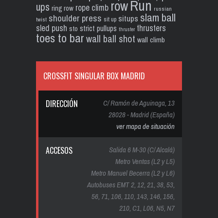
Run
row
ups
rope climb
ring row
russian
slam ball
shoulder press
situps
sit up
twist
sled push
thrusters
strict pullups
sto
thruster
toes to bar
wall ball shot
wall climb
CROSSFIT SINGULAR BOX MADRID
DIRECCIÓN
C/ Ramón de Aguinaga, 13
28028 - Madrid (España)
ver mapa de situación
ACCESOS
Salida 6 M-30 (C/ Alcalá)
Metro Ventas (L2 y L5)
Metro Manuel Becerra (L2 y L6)
Autobuses EMT 2, 12, 21, 38, 53,
56, 71, 106, 110, 143, 146, 156,
210, C1, L06, N5, N7