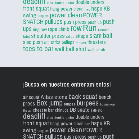
deadlift
double unders
dips
double under
front squat
hspu
KB
hang power clean
hero
power clean
POWER
swing
lunges
pullups
push
SNATCH
push press
push up
Run
row
ups
rope climb
ring row
russian
slam ball
shoulder press
situps
sit up
twist
sled push
thrusters
strict pullups
sto
thruster
toes to bar
wall ball shot
wall climb
¡Busca en nuestros entrenamientos!
back squat
Atlas stone
bench
air squat
Box jump
burpees
press
burpee
burpees over
DB snatch
chest to bar
chinups
db sto
the bar
deadlift
double unders
dips
double under
front squat
hspu
KB
hang power clean
hero
power clean
POWER
swing
lunges
pullups
push
SNATCH
push press
push up