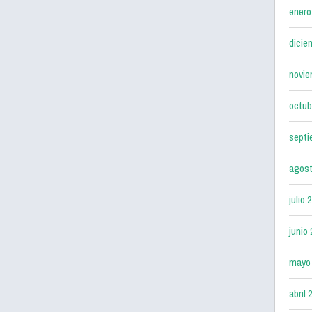
enero
dicie
novie
octub
septi
agost
julio 
junio
mayo
abril 