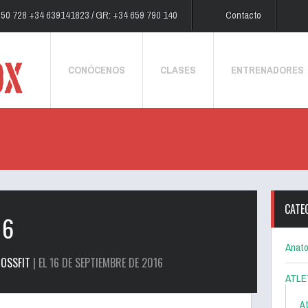
250 728 +34 639141823 / GR: +34 659 790 140
Contacto
CONÓCENOS
CLASES
ENTRENADORES
CATE
16
Anato
OSSFIT
| EL 16 DE SEPTIEMBRE DE 2016
ATLE
At