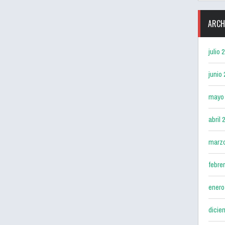
ARCH
julio 
junio
mayo
abril 
marz
febre
enero
dicie