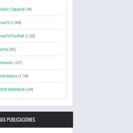
robic Capacity
(45)
ossFit
(1.908)
ossFit Football
(1.102)
uerza
(361)
ymnastic
(137)
erformance
(1.746)
ODS GRANADA
(184)
MAS PUBLICACIONES