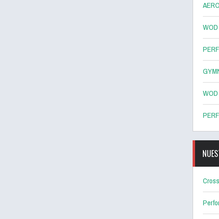
AERO
WOD 8
PERF
GYMN
WOD 7
PERF
NUES
Cross
Perf