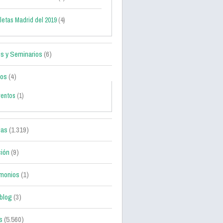
letas Madrid del 2019
(4)
s y Seminarios
(6)
tos
(4)
ventos
(1)
ias
(1.319)
ción
(9)
monios
(1)
blog
(3)
s
(5.560)