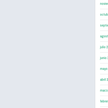
novie
octub
septi
agost
julio 
junio
mayo
abril 
marz
febre