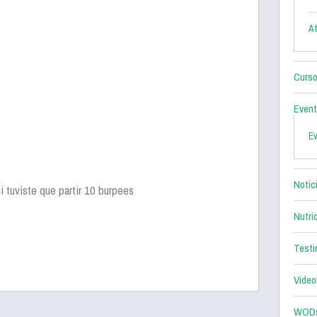
At
Curso
Even
E
Notic
i tuviste que partir 10 burpees
Nutri
Testi
Video
WOD