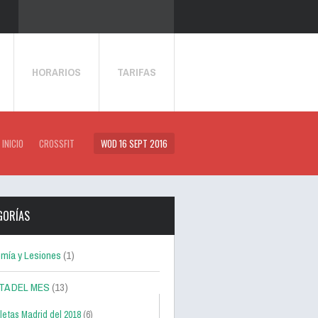
HORARIOS
TARIFAS
INICIO
CROSSFIT
WOD 16 SEPT 2016
GORÍAS
mía y Lesiones
(1)
TA DEL MES
(13)
letas Madrid del 2018
(6)