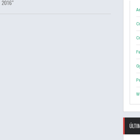
 2016"
Ae
Cr
Cr
F
G
P
W
ÚLTI