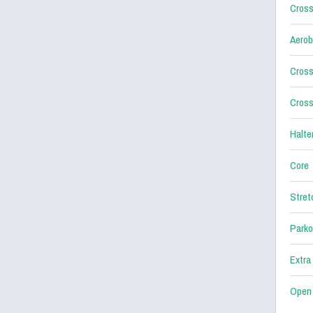
Cross
Aerob
Cross
Cross
Halter
Core
Stret
Parko
Extra
Open