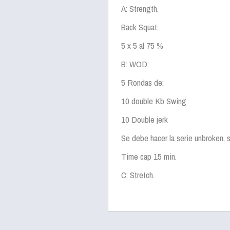
A: Strength.
Back Squat:
5 x 5 al 75 %
B: WOD:
5 Rondas de:
10 double Kb Swing
10 Double jerk
Se debe hacer la serie unbroken, s
Time cap 15 min.
C: Stretch.