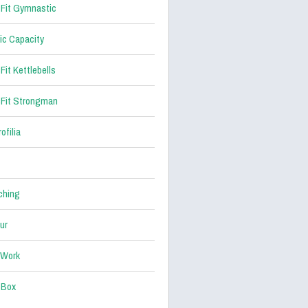
Fit Gymnastic
ic Capacity
Fit Kettlebells
Fit Strongman
ofilia
ching
ur
 Work
 Box