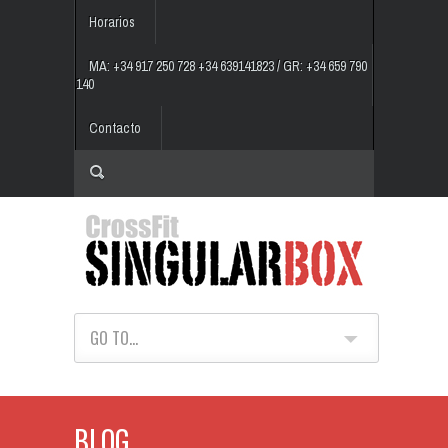
Horarios
MA: +34 917 250 728 +34 639141823 / GR: +34 659 790
140
Contacto
GO TO...
BLOG