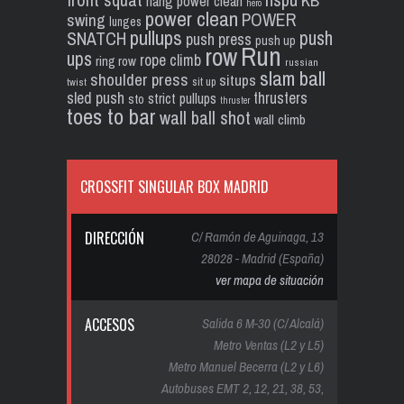
KB
hang power clean
hero
power clean
POWER
swing
lunges
pullups
push
SNATCH
push press
push up
Run
row
ups
rope climb
ring row
russian
slam ball
shoulder press
situps
sit up
twist
sled push
thrusters
strict pullups
sto
thruster
toes to bar
wall ball shot
wall climb
CROSSFIT SINGULAR BOX MADRID
DIRECCIÓN
C/ Ramón de Aguinaga, 13
28028 - Madrid (España)
ver mapa de situación
ACCESOS
Salida 6 M-30 (C/ Alcalá)
Metro Ventas (L2 y L5)
Metro Manuel Becerra (L2 y L6)
Autobuses EMT 2, 12, 21, 38, 53,