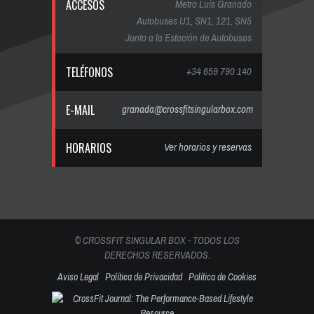
ACCESOS
Metro Luis Granado
Autobuses U1, SN1, 121, SN5
Junto a la Estación de Autobuses
TELÉFONOS
+34 659 790 140
E-MAIL
granada@crossfitsingularbox.com
HORARIOS
Ver horarios y reservas
© CROSSFIT SINGULAR BOX - TODOS LOS
DERECHOS RESERVADOS.
Aviso Legal
Política de Privacidad
Política de Cookies