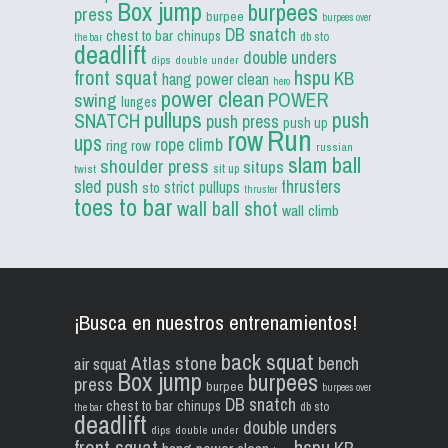
Box jump
burpees
press
burpee
burpees over
DB snatch
chest to bar
chinups
db sto
the bar
deadlift
double unders
dips
double under
front squat
hspu
KB
hang power clean
hero
power clean
POWER
swing
lunges
pullups
push
SNATCH
push press
push up
Run
row
ups
rope climb
ring row
russian
slam ball
shoulder press
situps
sit up
twist
sled push
thrusters
strict pullups
sto
thruster
toes to bar
wall ball shot
wall climb
¡Busca en nuestros entrenamientos!
back squat
Atlas stone
bench
air squat
Box jump
burpees
press
burpee
burpees over
DB snatch
chest to bar
chinups
db sto
the bar
deadlift
double unders
dips
double under
front squat
hspu