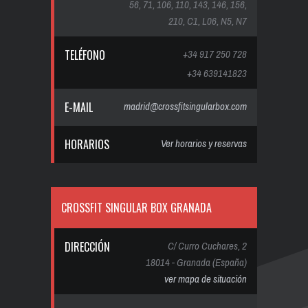
56, 71, 106, 110, 143, 146, 156,
210, C1, L06, N5, N7
TELÉFONO
+34 917 250 728
+34 639141823
E-MAIL
madrid@crossfitsingularbox.com
HORARIOS
Ver horarios y reservas
CROSSFIT SINGULAR BOX GRANADA
DIRECCIÓN
C/ Curro Cuchares, 2
18014 - Granada (España)
ver mapa de situación