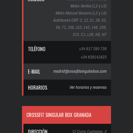
Metro Ventas (L2 y L5)
Metro Manuel Becerra (L2 y L6)
Autobuses EMT 2, 12, 21, 38, 53,
56, 71, 106, 110, 143, 146, 156,
210, C1, L06, N5, N7
TELÉFONO
+34 917 250 728
+34 639141823
E-MAIL
madrid@crossfitsingularbox.com
HORARIOS
Ver horarios y reservas
CROSSFIT SINGULAR BOX GRANADA
DIRECCIÓN
C/ Curro Cuchares, 2