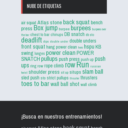
NUBE DE ETIQUETAS
back squat
Atlas stone
bench
air squat
Box jump
burpees
press
burpee
burpees over
DB snatch
chest to bar
chinups
db sto
the bar
deadlift
double unders
dips
double under
front squat
hspu
KB
hang power clean
hero
power clean
POWER
swing
lunges
pullups
push
SNATCH
push press
push up
Run
row
ups
rope climb
ring row
russian
slam ball
shoulder press
situps
sit up
twist
sled push
thrusters
strict pullups
sto
thruster
toes to bar
wall ball shot
wall climb
¡Busca en nuestros entrenamientos!
back squat