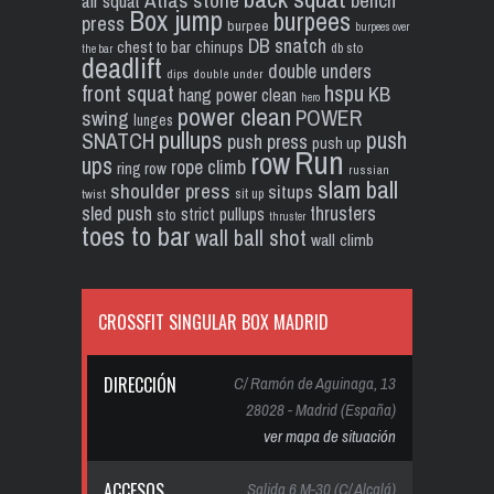
Atlas stone
bench
air squat
Box jump
burpees
press
burpee
burpees over
DB snatch
chest to bar
chinups
db sto
the bar
deadlift
double unders
dips
double under
front squat
hspu
KB
hang power clean
hero
power clean
POWER
swing
lunges
pullups
push
SNATCH
push press
push up
Run
row
ups
rope climb
ring row
russian
slam ball
shoulder press
situps
sit up
twist
sled push
thrusters
strict pullups
sto
thruster
toes to bar
wall ball shot
wall climb
CROSSFIT SINGULAR BOX MADRID
DIRECCIÓN
C/ Ramón de Aguinaga, 13
28028 - Madrid (España)
ver mapa de situación
ACCESOS
Salida 6 M-30 (C/ Alcalá)