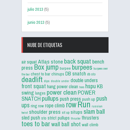
julio 2013
(5)
junio 2013
(5)
NUBE DE ETIQUETAS
back squat
Atlas stone
bench
air squat
Box jump
burpees
press
burpee
burpees over
DB snatch
chest to bar
chinups
db sto
the bar
deadlift
double unders
dips
double under
front squat
hspu
KB
hang power clean
hero
power clean
POWER
swing
lunges
pullups
push
SNATCH
push press
push up
Run
row
ups
rope climb
ring row
russian
slam ball
shoulder press
situps
sit up
twist
sled push
thrusters
strict pullups
sto
thruster
toes to bar
wall ball shot
wall climb