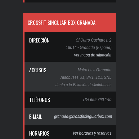
CROSSFIT SINGULAR BOX GRANADA
DIRECCIÓN
C/ Curro Cuchares, 2
18014 - Granada (España)
ver mapa de situación
ACCESOS
Metro Luis Granado
Autobuses U1, SN1, 121, SN5
Junto a la Estación de Autobuses
TELÉFONOS
+34 659 790 140
E-MAIL
granada@crossfitsingularbox.com
HORARIOS
Ver horarios y reservas