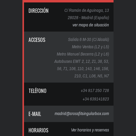
DIRECCIÓN
C/ Ramón de Aguinaga, 13
28028 - Madrid (España)
ver mapa de situación
ACCESOS
Salida 6 M-30 (C/ Alcalá)
Metro Ventas (L2 y L5)
Metro Manuel Becerra (L2 y L6)
Autobuses EMT 2, 12, 21, 38, 53,
56, 71, 106, 110, 143, 146, 156,
210, C1, L06, N5, N7
TELÉFONO
+34 917 250 728
+34 639141823
E-MAIL
madrid@crossfitsingularbox.com
HORARIOS
Ver horarios y reservas