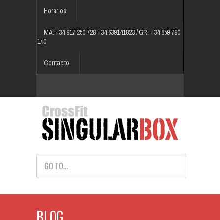
Horarios
MA: +34 917 250 728 +34 639141823 / GR: +34 659 790
140
Contacto
GO TO...
BLOG