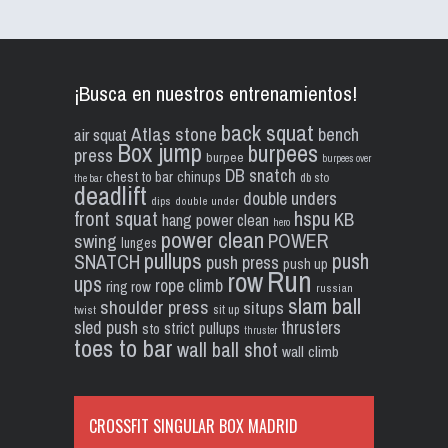
¡Busca en nuestros entrenamientos!
back squat
Atlas stone
bench
air squat
Box jump
burpees
press
burpee
burpees over
DB snatch
chest to bar
chinups
db sto
the bar
deadlift
double unders
dips
double under
front squat
hspu
KB
hang power clean
hero
power clean
POWER
swing
lunges
pullups
push
SNATCH
push press
push up
Run
row
ups
rope climb
ring row
russian
slam ball
shoulder press
situps
sit up
twist
sled push
thrusters
strict pullups
sto
thruster
toes to bar
wall ball shot
wall climb
CROSSFIT SINGULAR BOX MADRID