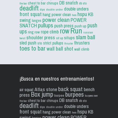
DB snatch
chest to bar
chinups
db sto
the bar
deadlift
double unders
dips
double under
front squat
hspu
KB
hang power clean
hero
power clean
POWER
swing
lunges
pullups
push
SNATCH
push press
push up
Run
row
ups
rope climb
ring row
russian
slam ball
shoulder press
situps
sit up
twist
sled push
thrusters
strict pullups
sto
thruster
toes to bar
wall ball shot
wall climb
¡Busca en nuestros entrenamientos!
back squat
Atlas stone
bench
air squat
Box jump
burpees
press
burpee
burpees over
DB snatch
chest to bar
chinups
db sto
the bar
deadlift
double unders
dips
double under
front squat
hspu
KB
hang power clean
hero
power clean
POWER
swing