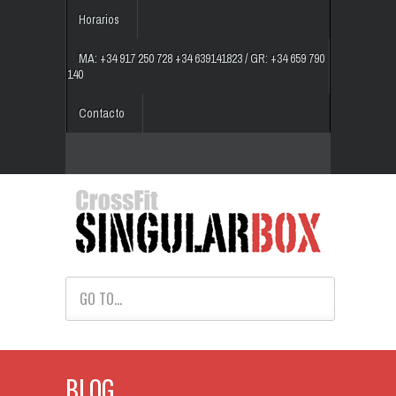
Horarios
MA: +34 917 250 728 +34 639141823 / GR: +34 659 790
140
Contacto
GO TO...
BLOG