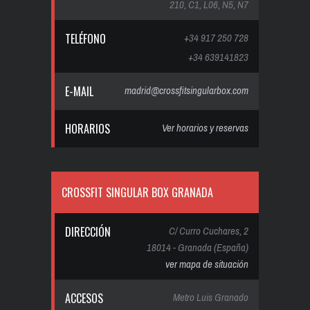
210, C1, L06, N5, N7
TELÉFONO
+34 917 250 728
+34 639141823
E-MAIL
madrid@crossfitsingularbox.com
HORARIOS
Ver horarios y reservas
CROSSFIT SINGULAR BOX GRANADA
DIRECCIÓN
C/ Curro Cuchares, 2
18014 - Granada (España)
ver mapa de situación
ACCESOS
Metro Luis Granado