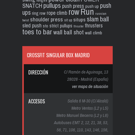
lunges
pullups
push
SNATCH
push press
push up
Run
row
ups
rope climb
ring row
russian
slam ball
shoulder press
situps
sit up
twist
sled push
thrusters
strict pullups
sto
thruster
toes to bar
wall ball shot
wall climb
CROSSFIT SINGULAR BOX MADRID
DIRECCIÓN
C/ Ramón de Aguinaga, 13
28028 - Madrid (España)
ver mapa de situación
ACCESOS
Salida 6 M-30 (C/ Alcalá)
Metro Ventas (L2 y L5)
Metro Manuel Becerra (L2 y L6)
Autobuses EMT 2, 12, 21, 38, 53,
56, 71, 106, 110, 143, 146, 156,