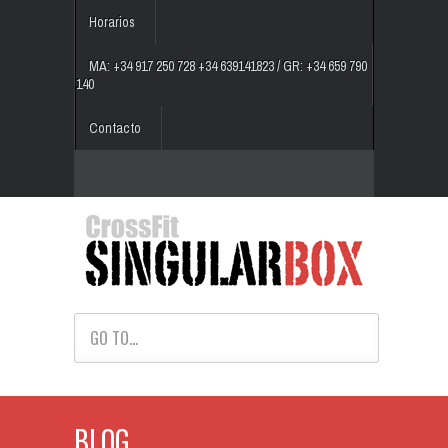
Horarios
MA: +34 917 250 728 +34 639141823 / GR: +34 659 790
140
Contacto
GO TO...
BLOG