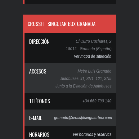
CROSSFIT SINGULAR BOX GRANADA
DIRECCIÓN
C/ Curro Cuchares, 2
18014 - Granada (España)
ver mapa de situación
ACCESOS
Metro Luis Granado
Autobuses U1, SN1, 121, SN5
Junto a la Estación de Autobuses
TELÉFONOS
+34 659 790 140
E-MAIL
granada@crossfitsingularbox.com
HORARIOS
Ver horarios y reservas