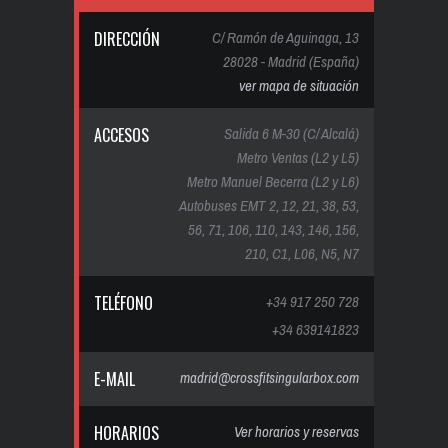
DIRECCIÓN
C/ Ramón de Aguinaga, 13
28028 - Madrid (España)
ver mapa de situación
ACCESOS
Salida 6 M-30 (C/ Alcalá)
Metro Ventas (L2 y L5)
Metro Manuel Becerra (L2 y L6)
Autobuses EMT 2, 12, 21, 38, 53,
56, 71, 106, 110, 143, 146, 156,
210, C1, L06, N5, N7
TELÉFONO
+34 917 250 728
+34 639141823
E-MAIL
madrid@crossfitsingularbox.com
HORARIOS
Ver horarios y reservas