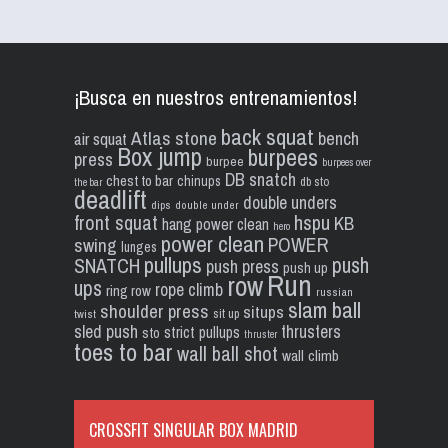
¡Busca en nuestros entrenamientos!
back squat
Atlas stone
bench
air squat
Box jump
burpees
press
burpee
burpees over
DB snatch
chest to bar
chinups
db sto
the bar
deadlift
double unders
dips
double under
front squat
hspu
KB
hang power clean
hero
power clean
POWER
swing
lunges
pullups
push
SNATCH
push press
push up
Run
row
ups
rope climb
ring row
russian
slam ball
shoulder press
situps
sit up
twist
sled push
thrusters
strict pullups
sto
thruster
toes to bar
wall ball shot
wall climb
CROSSFIT SINGULAR BOX MADRID