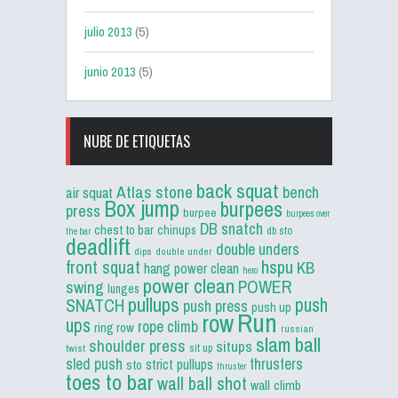
julio 2013
(5)
junio 2013
(5)
NUBE DE ETIQUETAS
back squat
Atlas stone
bench
air squat
Box jump
burpees
press
burpee
burpees over
DB snatch
chest to bar
chinups
db sto
the bar
deadlift
double unders
dips
double under
front squat
hspu
KB
hang power clean
hero
power clean
POWER
swing
lunges
pullups
push
SNATCH
push press
push up
Run
row
ups
rope climb
ring row
russian
slam ball
shoulder press
situps
sit up
twist
sled push
thrusters
strict pullups
sto
thruster
toes to bar
wall ball shot
wall climb