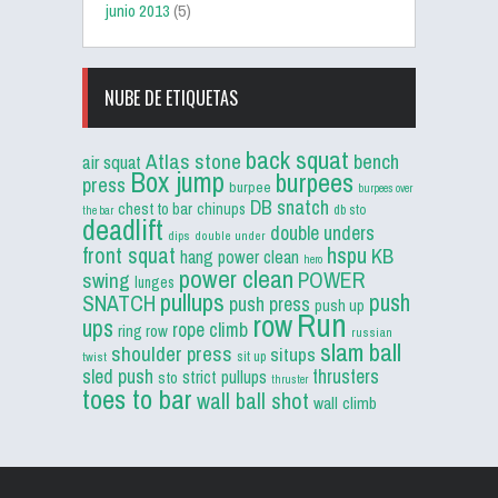
junio 2013
(5)
NUBE DE ETIQUETAS
back squat
Atlas stone
bench
air squat
Box jump
burpees
press
burpee
burpees over
DB snatch
chest to bar
chinups
db sto
the bar
deadlift
double unders
dips
double under
front squat
hspu
KB
hang power clean
hero
power clean
POWER
swing
lunges
pullups
push
SNATCH
push press
push up
Run
row
ups
rope climb
ring row
russian
slam ball
shoulder press
situps
sit up
twist
sled push
thrusters
strict pullups
sto
thruster
toes to bar
wall ball shot
wall climb