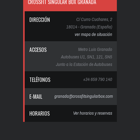
CROSSFIT SINGULAR BOX GRANADA
DIRECCIÓN
C/ Curro Cuchares, 2
18014 - Granada (España)
ver mapa de situación
ACCESOS
Metro Luis Granado
Autobuses U1, SN1, 121, SN5
Junto a la Estación de Autobuses
TELÉFONOS
+34 659 790 140
E-MAIL
granada@crossfitsingularbox.com
HORARIOS
Ver horarios y reservas