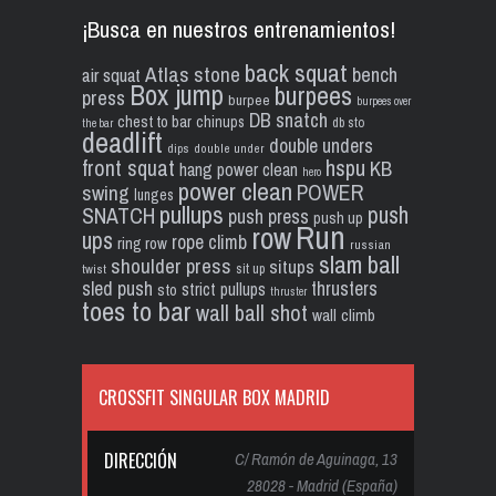
¡Busca en nuestros entrenamientos!
back squat
Atlas stone
bench
air squat
Box jump
burpees
press
burpee
burpees over
DB snatch
chest to bar
chinups
db sto
the bar
deadlift
double unders
dips
double under
front squat
hspu
KB
hang power clean
hero
power clean
POWER
swing
lunges
pullups
push
SNATCH
push press
push up
Run
row
ups
rope climb
ring row
russian
slam ball
shoulder press
situps
sit up
twist
sled push
thrusters
strict pullups
sto
thruster
toes to bar
wall ball shot
wall climb
CROSSFIT SINGULAR BOX MADRID
DIRECCIÓN
C/ Ramón de Aguinaga, 13
28028 - Madrid (España)