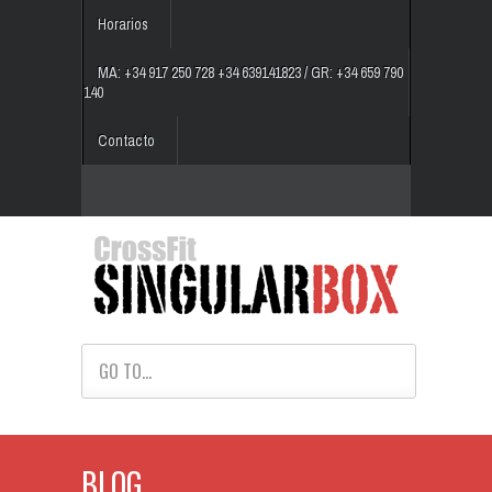
Horarios
MA: +34 917 250 728 +34 639141823 / GR: +34 659 790
140
Contacto
GO TO...
BLOG