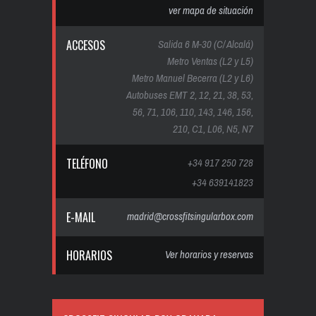
ver mapa de situación
ACCESOS
Salida 6 M-30 (C/ Alcalá)
Metro Ventas (L2 y L5)
Metro Manuel Becerra (L2 y L6)
Autobuses EMT 2, 12, 21, 38, 53,
56, 71, 106, 110, 143, 146, 156,
210, C1, L06, N5, N7
TELÉFONO
+34 917 250 728
+34 639141823
E-MAIL
madrid@crossfitsingularbox.com
HORARIOS
Ver horarios y reservas