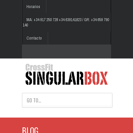
Horarios
MA: +34 917 250 728 +34 639141823 / GR: +34 659 790
140
Contacto
GO TO...
BLOG