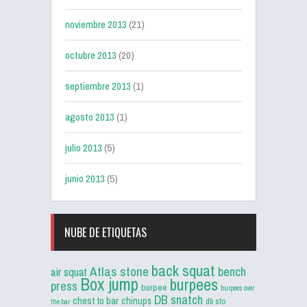
noviembre 2013
(21)
octubre 2013
(20)
septiembre 2013
(1)
agosto 2013
(1)
julio 2013
(5)
junio 2013
(5)
NUBE DE ETIQUETAS
back squat
Atlas stone
bench
air squat
Box jump
burpees
press
burpee
burpees over
DB snatch
chest to bar
chinups
db sto
the bar