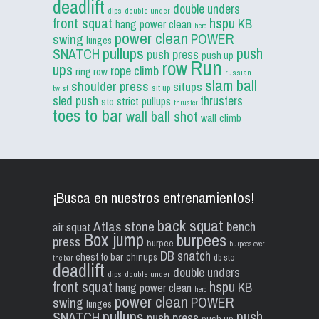
deadlift
double unders
dips
double under
front squat
hspu
KB
hang power clean
hero
power clean
POWER
swing
lunges
pullups
push
SNATCH
push press
push up
Run
row
ups
rope climb
ring row
russian
slam ball
shoulder press
situps
sit up
twist
sled push
thrusters
strict pullups
sto
thruster
toes to bar
wall ball shot
wall climb
¡Busca en nuestros entrenamientos!
back squat
Atlas stone
bench
air squat
Box jump
burpees
press
burpee
burpees over
DB snatch
chest to bar
chinups
db sto
the bar
deadlift
double unders
dips
double under
front squat
hspu
KB
hang power clean
hero
power clean
POWER
swing
lunges
pullups
push
SNATCH
push press
push up