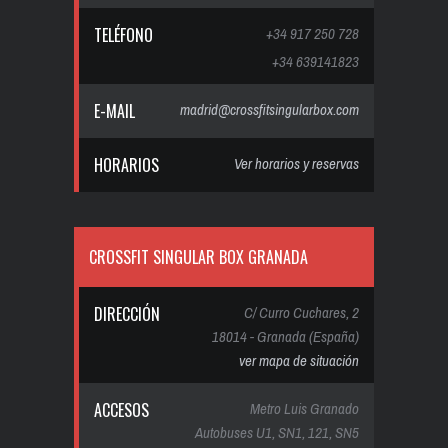
TELÉFONO
+34 917 250 728
+34 639141823
E-MAIL
madrid@crossfitsingularbox.com
HORARIOS
Ver horarios y reservas
CROSSFIT SINGULAR BOX GRANADA
DIRECCIÓN
C/ Curro Cuchares, 2
18014 - Granada (España)
ver mapa de situación
ACCESOS
Metro Luis Granado
Autobuses U1, SN1, 121, SN5