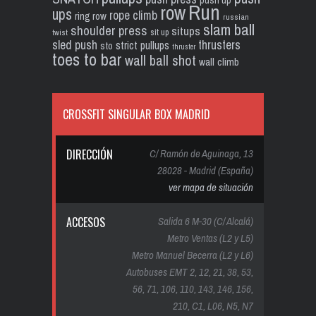
Run
row
ups
rope climb
ring row
russian
slam ball
shoulder press
situps
sit up
twist
sled push
thrusters
strict pullups
sto
thruster
toes to bar
wall ball shot
wall climb
CROSSFIT SINGULAR BOX MADRID
DIRECCIÓN
C/ Ramón de Aguinaga, 13
28028 - Madrid (España)
ver mapa de situación
ACCESOS
Salida 6 M-30 (C/ Alcalá)
Metro Ventas (L2 y L5)
Metro Manuel Becerra (L2 y L6)
Autobuses EMT 2, 12, 21, 38, 53,
56, 71, 106, 110, 143, 146, 156,
210, C1, L06, N5, N7