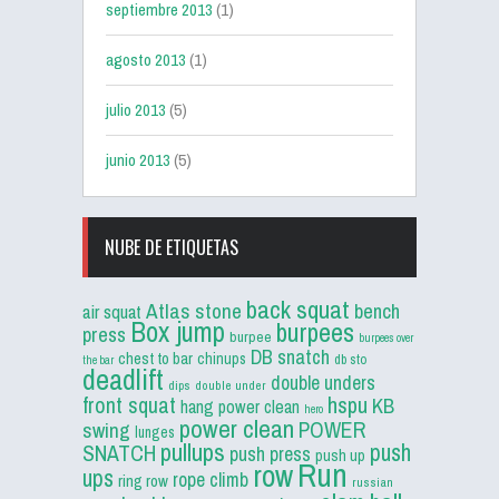
septiembre 2013
(1)
agosto 2013
(1)
julio 2013
(5)
junio 2013
(5)
NUBE DE ETIQUETAS
back squat
Atlas stone
bench
air squat
Box jump
burpees
press
burpee
burpees over
DB snatch
chest to bar
chinups
db sto
the bar
deadlift
double unders
dips
double under
front squat
hspu
KB
hang power clean
hero
power clean
POWER
swing
lunges
pullups
push
SNATCH
push press
push up
Run
row
ups
rope climb
ring row
russian