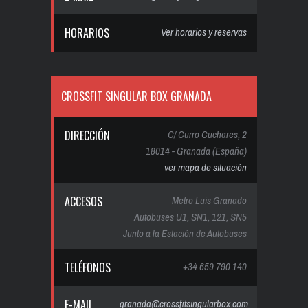
HORARIOS
Ver horarios y reservas
CROSSFIT SINGULAR BOX GRANADA
DIRECCIÓN
C/ Curro Cuchares, 2
18014 - Granada (España)
ver mapa de situación
ACCESOS
Metro Luis Granado
Autobuses U1, SN1, 121, SN5
Junto a la Estación de Autobuses
TELÉFONOS
+34 659 790 140
E-MAIL
granada@crossfitsingularbox.com