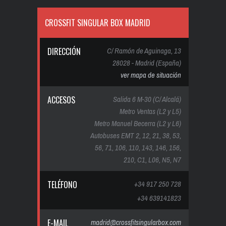
CROSSFIT SINGULAR BOX MADRID
DIRECCIÓN
C/ Ramón de Aguinaga, 13
28028 - Madrid (España)
ver mapa de situación
ACCESOS
Salida 6 M-30 (C/ Alcalá)
Metro Ventas (L2 y L5)
Metro Manuel Becerra (L2 y L6)
Autobuses EMT 2, 12, 21, 38, 53,
56, 71, 106, 110, 143, 146, 156,
210, C1, L06, N5, N7
TELÉFONO
+34 917 250 728
+34 639141823
E-MAIL
madrid@crossfitsingularbox.com