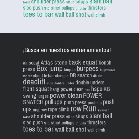
slam ball
shoulder press
situps
sit up
twist
sled push
thrusters
strict pullups
sto
thruster
toes to bar
wall ball shot
wall climb
¡Busca en nuestros entrenamientos!
back squat
Atlas stone
bench
air squat
Box jump
burpees
press
burpee
burpees over
DB snatch
chest to bar
chinups
db sto
the bar
deadlift
double unders
dips
double under
front squat
hspu
KB
hang power clean
hero
power clean
POWER
swing
lunges
pullups
push
SNATCH
push press
push up
Run
row
ups
rope climb
ring row
russian
slam ball
shoulder press
situps
sit up
twist
sled push
thrusters
strict pullups
sto
thruster
toes to bar
wall ball shot
wall climb