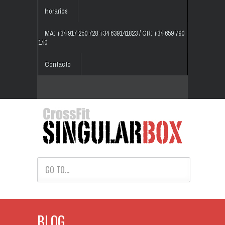
Horarios
MA: +34 917 250 728 +34 639141823 / GR: +34 659 790
140
Contacto
GO TO...
BLOG