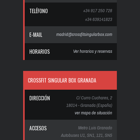
TELÉFONO
+34 917 250 728
+34 639141823
E-MAIL
madrid@crossfitsingularbox.com
HORARIOS
Ver horarios y reservas
CROSSFIT SINGULAR BOX GRANADA
DIRECCIÓN
C/ Curro Cuchares, 2
18014 - Granada (España)
ver mapa de situación
ACCESOS
Metro Luis Granado
Autobuses U1, SN1, 121, SN5