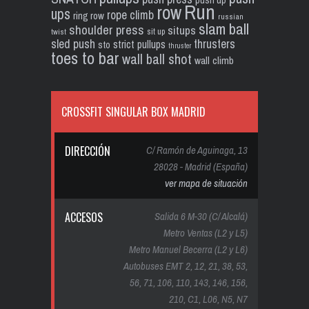
Run
row
ups
rope climb
ring row
russian
slam ball
shoulder press
situps
sit up
twist
sled push
thrusters
strict pullups
sto
thruster
toes to bar
wall ball shot
wall climb
CROSSFIT SINGULAR BOX MADRID
DIRECCIÓN
C/ Ramón de Aguinaga, 13
28028 - Madrid (España)
ver mapa de situación
ACCESOS
Salida 6 M-30 (C/ Alcalá)
Metro Ventas (L2 y L5)
Metro Manuel Becerra (L2 y L6)
Autobuses EMT 2, 12, 21, 38, 53,
56, 71, 106, 110, 143, 146, 156,
210, C1, L06, N5, N7