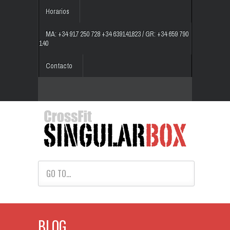
Horarios
MA: +34 917 250 728 +34 639141823 / GR: +34 659 790
140
Contacto
GO TO...
BLOG