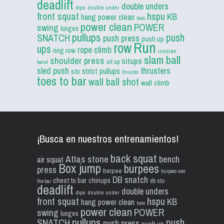
deadlift
double unders
dips
double under
front squat
hspu
KB
hang power clean
hero
power clean
POWER
swing
lunges
pullups
push
SNATCH
push press
push up
Run
row
ups
rope climb
ring row
russian
slam ball
shoulder press
situps
sit up
twist
sled push
thrusters
strict pullups
sto
thruster
toes to bar
wall ball shot
wall climb
¡Busca en nuestros entrenamientos!
back squat
Atlas stone
bench
air squat
Box jump
burpees
press
burpee
burpees over
DB snatch
chest to bar
chinups
db sto
the bar
deadlift
double unders
dips
double under
front squat
hspu
KB
hang power clean
hero
power clean
POWER
swing
lunges
pullups
push
SNATCH
push press
push up