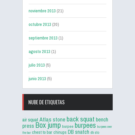
noviembre 2013
(21)
octubre 2013
(20)
septiembre 2013
(1)
agosto 2013
(1)
julio 2013
(5)
junio 2013
(5)
NUBE DE ETIQUETAS
back squat
Atlas stone
bench
air squat
Box jump
burpees
press
burpee
burpees over
DB snatch
chest to bar
chinups
db sto
the bar