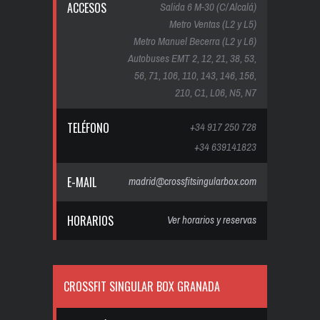
ACCESOS
Salida 6 M-30 (C/ Alcalá)
Metro Ventas (L2 y L5)
Metro Manuel Becerra (L2 y L6)
Autobuses EMT 2, 12, 21, 38, 53,
56, 71, 106, 110, 143, 146, 156,
210, C1, L06, N5, N7
TELÉFONO
+34 917 250 728
+34 639141823
E-MAIL
madrid@crossfitsingularbox.com
HORARIOS
Ver horarios y reservas
CROSSFIT SINGULAR BOX GRANADA