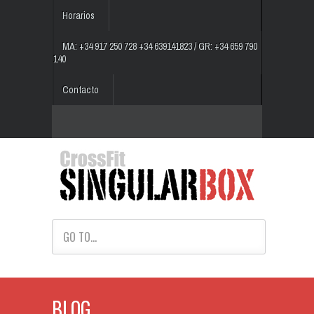
Horarios
MA: +34 917 250 728 +34 639141823 / GR: +34 659 790
140
Contacto
GO TO...
BLOG