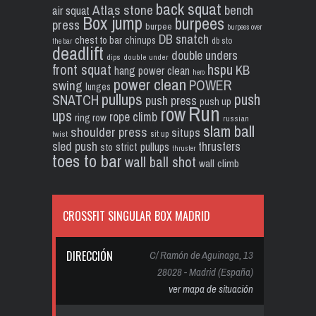
back squat
Atlas stone
bench
air squat
Box jump
burpees
press
burpee
burpees over
DB snatch
chest to bar
chinups
db sto
the bar
deadlift
double unders
dips
double under
front squat
hspu
KB
hang power clean
hero
power clean
POWER
swing
lunges
pullups
push
SNATCH
push press
push up
Run
row
ups
rope climb
ring row
russian
slam ball
shoulder press
situps
sit up
twist
sled push
thrusters
strict pullups
sto
thruster
toes to bar
wall ball shot
wall climb
CROSSFIT SINGULAR BOX MADRID
DIRECCIÓN
C/ Ramón de Aguinaga, 13
28028 - Madrid (España)
ver mapa de situación