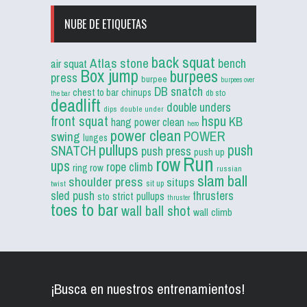
NUBE DE ETIQUETAS
back squat
Atlas stone
bench
air squat
Box jump
burpees
press
burpee
burpees over
DB snatch
chest to bar
chinups
db sto
the bar
deadlift
double unders
dips
double under
front squat
hspu
KB
hang power clean
hero
power clean
POWER
swing
lunges
pullups
push
SNATCH
push press
push up
Run
row
ups
rope climb
ring row
russian
slam ball
shoulder press
situps
sit up
twist
sled push
thrusters
strict pullups
sto
thruster
toes to bar
wall ball shot
wall climb
¡Busca en nuestros entrenamientos!