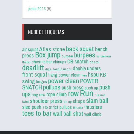
junio 2013
(5)
NUBE DE ETIQUETAS
back squat
Atlas stone
bench
air squat
Box jump
burpees
press
burpee
burpees over
DB snatch
chest to bar
chinups
db sto
the bar
deadlift
double unders
dips
double under
front squat
hspu
KB
hang power clean
hero
power clean
POWER
swing
lunges
pullups
push
SNATCH
push press
push up
Run
row
ups
rope climb
ring row
russian
slam ball
shoulder press
situps
sit up
twist
sled push
thrusters
strict pullups
sto
thruster
toes to bar
wall ball shot
wall climb