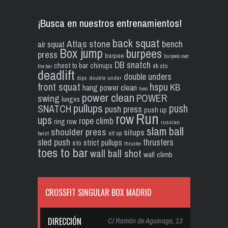
¡Busca en nuestros entrenamientos!
back squat
Atlas stone
bench
air squat
Box jump
burpees
press
burpee
burpees over
DB snatch
chest to bar
chinups
db sto
the bar
deadlift
double unders
dips
double under
front squat
hspu
KB
hang power clean
hero
power clean
POWER
swing
lunges
pullups
push
SNATCH
push press
push up
Run
row
ups
rope climb
ring row
russian
slam ball
shoulder press
situps
sit up
twist
sled push
thrusters
strict pullups
sto
thruster
toes to bar
wall ball shot
wall climb
CROSSFIT SINGULAR BOX MADRID
DIRECCIÓN
C/ Ramón de Aguinaga, 13