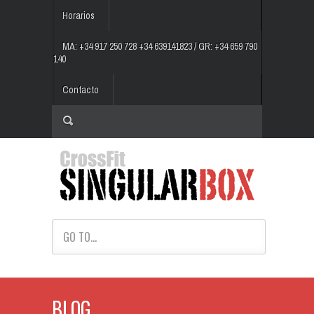
Horarios
MA: +34 917 250 728 +34 639141823 / GR: +34 659 790
140
Contacto
GO TO...
BLOG