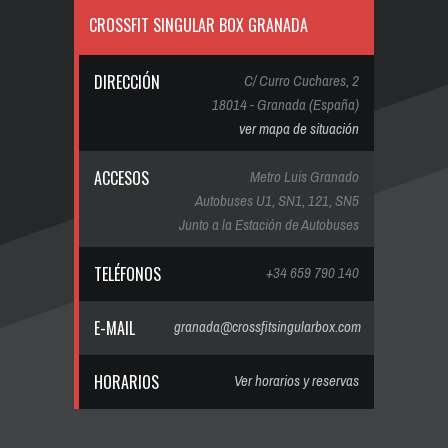
CROSSFIT SINGULAR BOX GRANADA
DIRECCIÓN
C/ Curro Cuchares, 2
18014 - Granada (España)
ver mapa de situación
ACCESOS
Metro Luis Granado
Autobuses U1, SN1, 121, SN5
Junto a la Estación de Autobuses
TELÉFONOS
+34 659 790 140
E-MAIL
granada@crossfitsingularbox.com
HORARIOS
Ver horarios y reservas