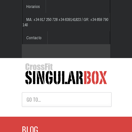
Horarios
MA: +34 917 250 728 +34 639141823 / GR: +34 659 790
140
Contacto
GO TO...
BLOG