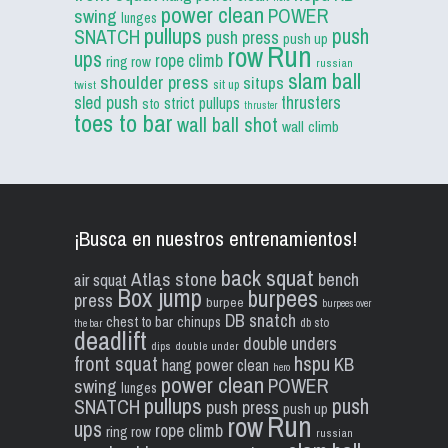
power clean
POWER
swing
lunges
pullups
push
SNATCH
push press
push up
Run
row
ups
rope climb
ring row
russian
slam ball
shoulder press
situps
sit up
twist
sled push
thrusters
strict pullups
sto
thruster
toes to bar
wall ball shot
wall climb
¡Busca en nuestros entrenamientos!
back squat
Atlas stone
bench
air squat
Box jump
burpees
press
burpee
burpees over
DB snatch
chest to bar
chinups
db sto
the bar
deadlift
double unders
dips
double under
front squat
hspu
KB
hang power clean
hero
power clean
POWER
swing
lunges
pullups
push
SNATCH
push press
push up
Run
row
ups
rope climb
ring row
russian