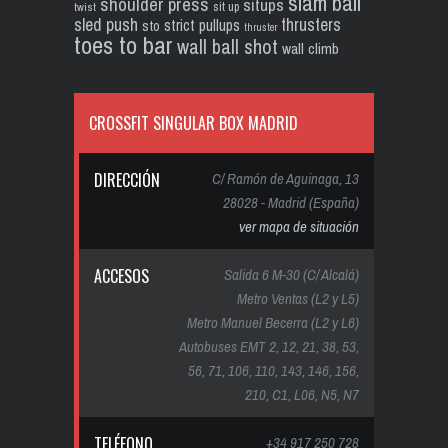
slam ball
shoulder press
situps
sit up
twist
sled push
thrusters
strict pullups
sto
thruster
toes to bar
wall ball shot
wall climb
CROSSFIT SINGULAR BOX MADRID
DIRECCIÓN
C/ Ramón de Aguinaga, 13
28028 - Madrid (España)
ver mapa de situación
ACCESOS
Salida 6 M-30 (C/ Alcalá)
Metro Ventas (L2 y L5)
Metro Manuel Becerra (L2 y L6)
Autobuses EMT 2, 12, 21, 38, 53,
56, 71, 106, 110, 143, 146, 156,
210, C1, L06, N5, N7
TELÉFONO
+34 917 250 728