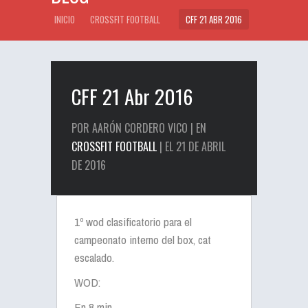
INICIO
CROSSFIT FOOTBALL
CFF 21 ABR 2016
CFF 21 Abr 2016
POR AARÓN CORDERO VICO | EN
CROSSFIT FOOTBALL
| EL 21 DE ABRIL
DE 2016
1º wod clasificatorio para el
campeonato interno del box, cat
escalado.
WOD:
En 8 min