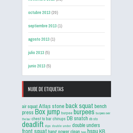
octubre 2013
(20)
septiembre 2013
(1)
agosto 2013
(1)
julio 2013
(5)
junio 2013
(5)
NUBE DE ETIQUETAS
back squat
Atlas stone
bench
air squat
Box jump
burpees
press
burpee
burpees over
DB snatch
chest to bar
chinups
db sto
the bar
deadlift
double unders
dips
double under
front squat
hspu
KB
hang power clean
hero