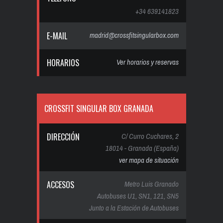
+34 639141823
E-MAIL
madrid@crossfitsingularbox.com
HORARIOS
Ver horarios y reservas
CROSSFIT SINGULAR BOX GRANADA
DIRECCIÓN
C/ Curro Cuchares, 2
18014 - Granada (España)
ver mapa de situación
ACCESOS
Metro Luis Granado
Autobuses U1, SN1, 121, SN5
Junto a la Estación de Autobuses