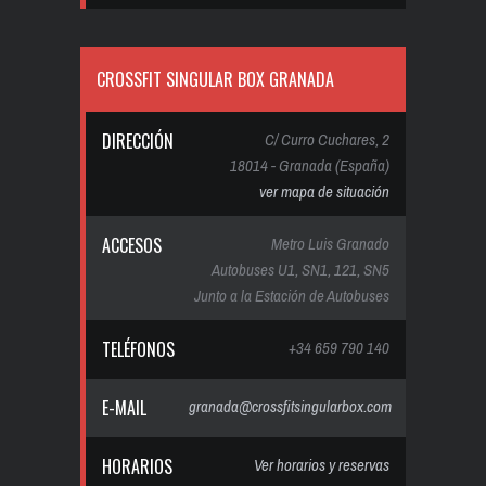
CROSSFIT SINGULAR BOX GRANADA
DIRECCIÓN
C/ Curro Cuchares, 2
18014 - Granada (España)
ver mapa de situación
ACCESOS
Metro Luis Granado
Autobuses U1, SN1, 121, SN5
Junto a la Estación de Autobuses
TELÉFONOS
+34 659 790 140
E-MAIL
granada@crossfitsingularbox.com
HORARIOS
Ver horarios y reservas