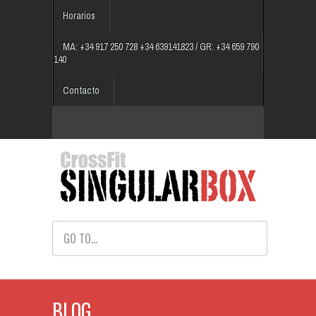
Horarios
MA: +34 917 250 728 +34 639141823 / GR: +34 659 790
140
Contacto
GO TO...
BLOG