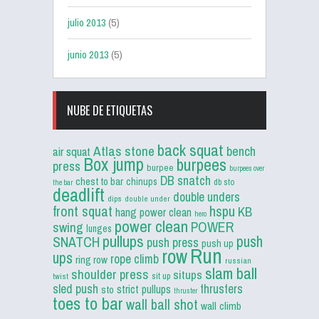
julio 2013
(5)
junio 2013
(5)
NUBE DE ETIQUETAS
back squat
Atlas stone
bench
air squat
Box jump
burpees
press
burpee
burpees over
DB snatch
chest to bar
chinups
db sto
the bar
deadlift
double unders
dips
double under
front squat
hspu
KB
hang power clean
hero
power clean
POWER
swing
lunges
pullups
push
SNATCH
push press
push up
Run
row
ups
rope climb
ring row
russian
slam ball
shoulder press
situps
sit up
twist
sled push
thrusters
strict pullups
sto
thruster
toes to bar
wall ball shot
wall climb