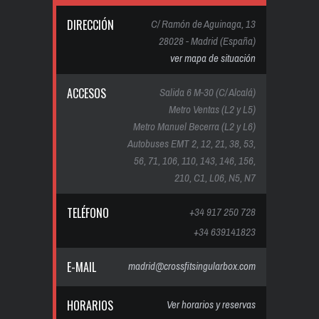
DIRECCIÓN
C/ Ramón de Aguinaga, 13
28028 - Madrid (España)
ver mapa de situación
ACCESOS
Salida 6 M-30 (C/ Alcalá)
Metro Ventas (L2 y L5)
Metro Manuel Becerra (L2 y L6)
Autobuses EMT 2, 12, 21, 38, 53,
56, 71, 106, 110, 143, 146, 156,
210, C1, L06, N5, N7
TELÉFONO
+34 917 250 728
+34 639141823
E-MAIL
madrid@crossfitsingularbox.com
HORARIOS
Ver horarios y reservas