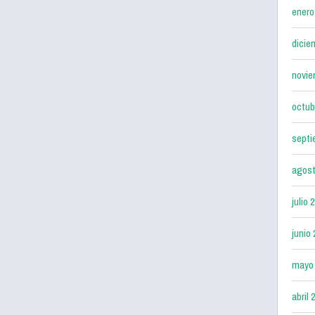
enero
dicie
novie
octub
septi
agost
julio 
junio
mayo
abril 