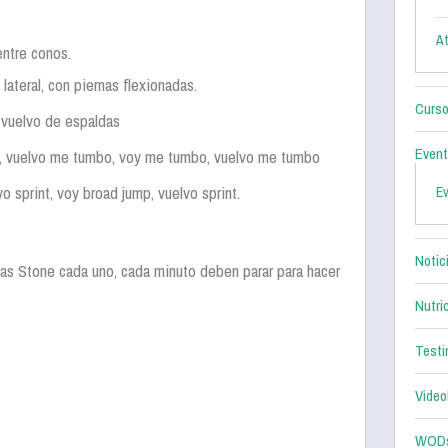
At
entre conos.
ateral, con piernas flexionadas.
Curso
 vuelvo de espaldas
Even
, vuelvo me tumbo, voy me tumbo, vuelvo me tumbo
o sprint, voy broad jump, vuelvo sprint.
E
Notic
as Stone cada uno, cada minuto deben parar para hacer
Nutri
Testi
Video
WOD