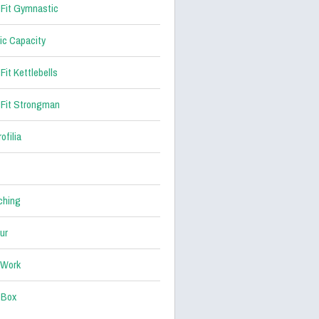
Fit Gymnastic
ic Capacity
Fit Kettlebells
Fit Strongman
ofilia
ching
ur
 Work
 Box