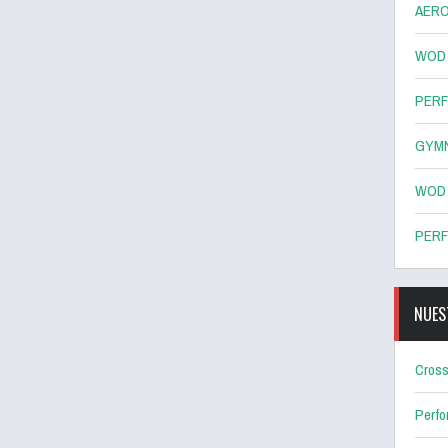
AERO
WOD 8
PERF
GYMN
WOD 7
PERF
NUES
Cross
Perf