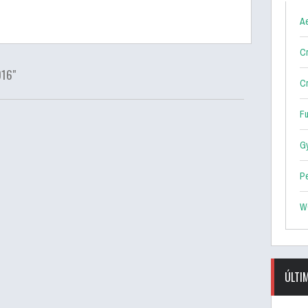
Ae
Cr
016"
Cr
F
G
P
W
ÚLTI