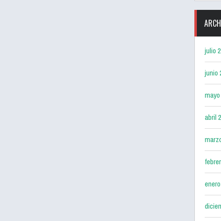
ARCH
julio 
junio
mayo
abril 
marz
febre
enero
dicie