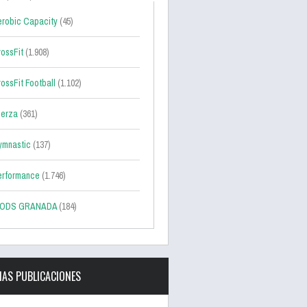
robic Capacity
(45)
ossFit
(1.908)
ossFit Football
(1.102)
uerza
(361)
ymnastic
(137)
erformance
(1.746)
ODS GRANADA
(184)
MAS PUBLICACIONES