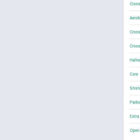
Cross
Aerob
Cross
Cross
Halter
Core
Stret
Parko
Extra
Open