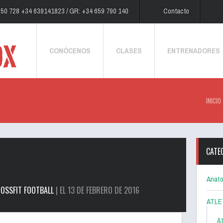
250 728 +34 639141823 / GR: +34 659 790 140
Contacto
CONÓCENOS
CLASES
ENTRENADORES
INICIO
CATE
Anato
OSSFIT FOOTBALL
| EL 13 DE FEBRERO DE 2016
ATLE
At