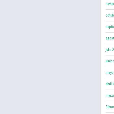
novie
octub
septi
agost
julio 
junio
mayo
abril 
marz
febre