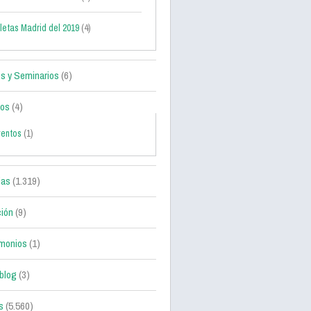
letas Madrid del 2019
(4)
s y Seminarios
(6)
tos
(4)
ventos
(1)
ias
(1.319)
ción
(9)
monios
(1)
blog
(3)
s
(5.560)