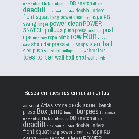
DB snatch
chest to bar
chinups
db sto
the bar
deadlift
double unders
dips
double under
front squat
hspu
KB
hang power clean
hero
power clean
POWER
swing
lunges
pullups
push
SNATCH
push press
push up
Run
row
ups
rope climb
ring row
russian
slam ball
shoulder press
situps
sit up
twist
sled push
thrusters
strict pullups
sto
thruster
toes to bar
wall ball shot
wall climb
¡Busca en nuestros entrenamientos!
back squat
Atlas stone
bench
air squat
Box jump
burpees
press
burpee
burpees over
DB snatch
chest to bar
chinups
db sto
the bar
deadlift
double unders
dips
double under
front squat
hspu
KB
hang power clean
hero
power clean
POWER
swing