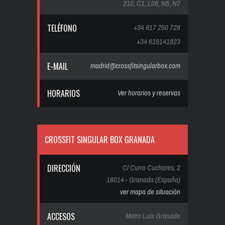
210, C1, L06, N5, N7
TELÉFONO
+34 917 250 728
+34 639141823
E-MAIL
madrid@crossfitsingularbox.com
HORARIOS
Ver horarios y reservas
CROSSFIT SINGULAR BOX GRANADA
DIRECCIÓN
C/ Curro Cuchares, 2
18014 - Granada (España)
ver mapa de situación
ACCESOS
Metro Luis Granado