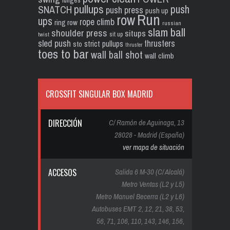
lunges
pullups
push
SNATCH
push press
push up
Run
row
ups
rope climb
ring row
russian
slam ball
shoulder press
situps
sit up
twist
sled push
thrusters
strict pullups
sto
thruster
toes to bar
wall ball shot
wall climb
CROSSFIT SINGULAR BOX MADRID
DIRECCIÓN
C/ Ramón de Aguinaga, 13
28028 - Madrid (España)
ver mapa de situación
ACCESOS
Salida 6 M-30 (C/ Alcalá)
Metro Ventas (L2 y L5)
Metro Manuel Becerra (L2 y L6)
Autobuses EMT 2, 12, 21, 38, 53,
56, 71, 106, 110, 143, 146, 156,