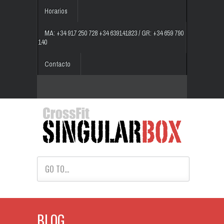
Horarios
MA: +34 917 250 728 +34 639141823 / GR: +34 659 790
140
Contacto
GO TO...
BLOG