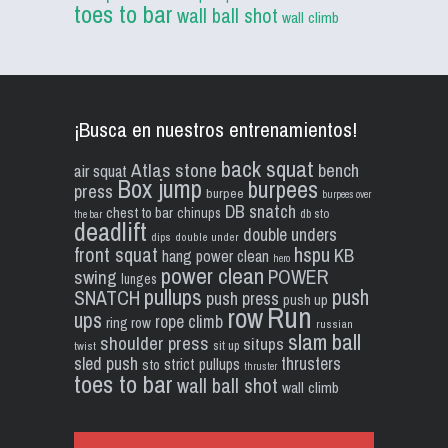
toes to bar
wall ball shot
wall climb
¡Busca en nuestros entrenamientos!
back squat
Atlas stone
bench
air squat
Box jump
burpees
press
burpee
burpees over
DB snatch
chest to bar
chinups
db sto
the bar
deadlift
double unders
dips
double under
front squat
hspu
KB
hang power clean
hero
power clean
POWER
swing
lunges
pullups
push
SNATCH
push press
push up
Run
row
ups
rope climb
ring row
russian
slam ball
shoulder press
situps
sit up
twist
sled push
thrusters
strict pullups
sto
thruster
toes to bar
wall ball shot
wall climb