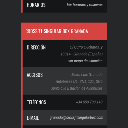
HORARIOS
Ver horarios y reservas
CROSSFIT SINGULAR BOX GRANADA
DIRECCIÓN
C/ Curro Cuchares, 2
18014 - Granada (España)
ver mapa de situación
ACCESOS
Metro Luis Granado
Autobuses U1, SN1, 121, SN5
Junto a la Estación de Autobuses
TELÉFONOS
+34 659 790 140
E-MAIL
granada@crossfitsingularbox.com