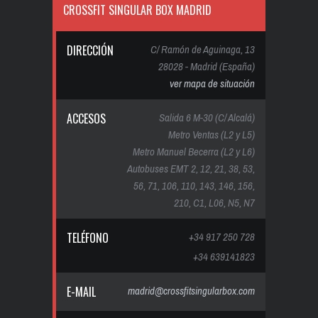
CROSSFIT SINGULAR BOX MADRID
DIRECCIÓN
C/ Ramón de Aguinaga, 13
28028 - Madrid (España)
ver mapa de situación
ACCESOS
Salida 6 M-30 (C/ Alcalá)
Metro Ventas (L2 y L5)
Metro Manuel Becerra (L2 y L6)
Autobuses EMT 2, 12, 21, 38, 53,
56, 71, 106, 110, 143, 146, 156,
210, C1, L06, N5, N7
TELÉFONO
+34 917 250 728
+34 639141823
E-MAIL
madrid@crossfitsingularbox.com