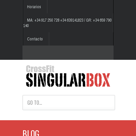
Horarios
MA: +34 917 250 728 +34 639141823 / GR: +34 659 790
140
Contacto
GO TO...
BLOG