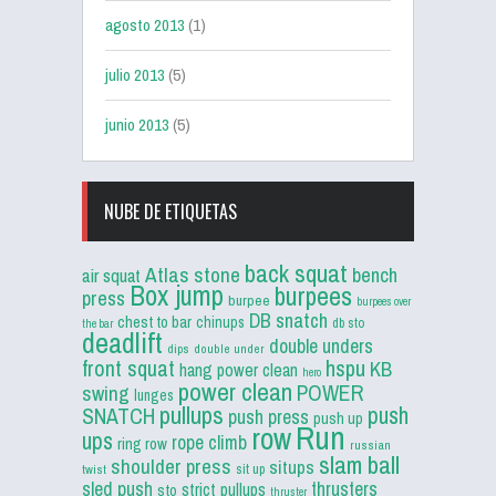
agosto 2013
(1)
julio 2013
(5)
junio 2013
(5)
NUBE DE ETIQUETAS
back squat
Atlas stone
bench
air squat
Box jump
burpees
press
burpee
burpees over
DB snatch
chest to bar
chinups
db sto
the bar
deadlift
double unders
dips
double under
front squat
hspu
KB
hang power clean
hero
power clean
POWER
swing
lunges
pullups
push
SNATCH
push press
push up
Run
row
ups
rope climb
ring row
russian
slam ball
shoulder press
situps
sit up
twist
sled push
thrusters
strict pullups
sto
thruster