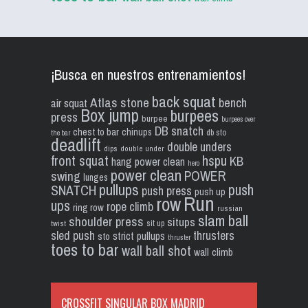
¡Busca en nuestros entrenamientos!
back squat
Atlas stone
bench
air squat
Box jump
burpees
press
burpee
burpees over
DB snatch
chest to bar
chinups
db sto
the bar
deadlift
double unders
dips
double under
front squat
hspu
KB
hang power clean
hero
power clean
POWER
swing
lunges
pullups
push
SNATCH
push press
push up
Run
row
ups
rope climb
ring row
russian
slam ball
shoulder press
situps
sit up
twist
sled push
thrusters
strict pullups
sto
thruster
toes to bar
wall ball shot
wall climb
CROSSFIT SINGULAR BOX MADRID