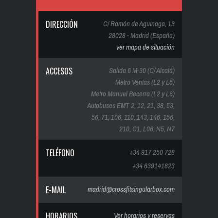
DIRECCIÓN
C/ Ramón de Aguinaga, 13
28028 - Madrid (España)
ver mapa de situación
ACCESOS
Salida 6 M-30 (C/ Alcalá)
Metro Ventas (L2 y L5)
Metro Manuel Becerra (L2 y L6)
Autobuses EMT 2, 12, 21, 38, 53,
56, 71, 106, 110, 143, 146, 156,
210, C1, L06, N5, N7
TELÉFONO
+34 917 250 728
+34 639141823
E-MAIL
madrid@crossfitsingularbox.com
HORARIOS
Ver horarios y reservas