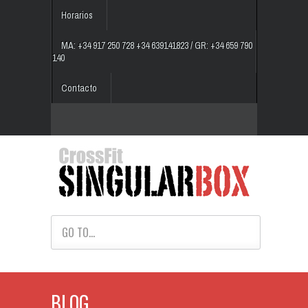
Horarios
MA: +34 917 250 728 +34 639141823 / GR: +34 659 790
140
Contacto
GO TO...
BLOG