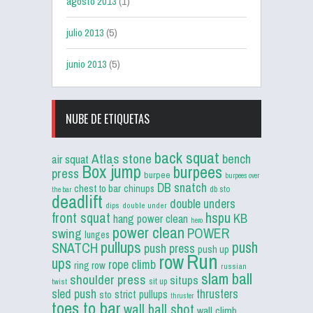
agosto 2013
(1)
julio 2013
(5)
junio 2013
(5)
NUBE DE ETIQUETAS
back squat
Atlas stone
bench
air squat
Box jump
burpees
press
burpee
burpees over
DB snatch
chest to bar
chinups
db sto
the bar
deadlift
double unders
dips
double under
front squat
hspu
KB
hang power clean
hero
power clean
POWER
swing
lunges
pullups
push
SNATCH
push press
push up
Run
row
ups
rope climb
ring row
russian
slam ball
shoulder press
situps
sit up
twist
sled push
thrusters
strict pullups
sto
thruster
toes to bar
wall ball shot
wall climb