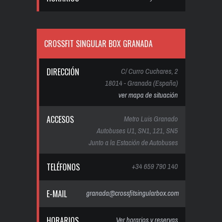
CROSSFIT SINGULAR BOX GRANADA
DIRECCIÓN
C/ Curro Cuchares, 2
18014 - Granada (España)
ver mapa de situación
ACCESOS
Metro Luis Granado
Autobuses U1, SN1, 121, SN5
Junto a la Estación de Autobuses
TELÉFONOS
+34 659 790 140
E-MAIL
granada@crossfitsingularbox.com
HORARIOS
Ver horarios y reservas