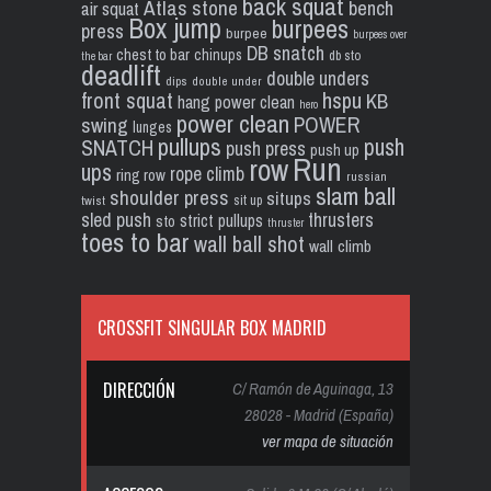
back squat
Atlas stone
bench
air squat
Box jump
burpees
press
burpee
burpees over
DB snatch
chest to bar
chinups
db sto
the bar
deadlift
double unders
dips
double under
front squat
hspu
KB
hang power clean
hero
power clean
POWER
swing
lunges
pullups
push
SNATCH
push press
push up
Run
row
ups
rope climb
ring row
russian
slam ball
shoulder press
situps
sit up
twist
sled push
thrusters
strict pullups
sto
thruster
toes to bar
wall ball shot
wall climb
CROSSFIT SINGULAR BOX MADRID
DIRECCIÓN
C/ Ramón de Aguinaga, 13
28028 - Madrid (España)
ver mapa de situación