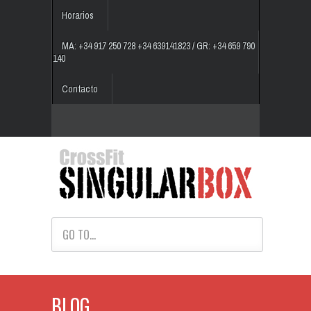
Horarios
MA: +34 917 250 728 +34 639141823 / GR: +34 659 790
140
Contacto
GO TO...
BLOG