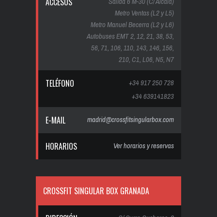
ACCESOS
Salida 6 M-30 (C/ Alcalá)
Metro Ventas (L2 y L5)
Metro Manuel Becerra (L2 y L6)
Autobuses EMT 2, 12, 21, 38, 53,
56, 71, 106, 110, 143, 146, 156,
210, C1, L06, N5, N7
TELÉFONO
+34 917 250 728
+34 639141823
E-MAIL
madrid@crossfitsingularbox.com
HORARIOS
Ver horarios y reservas
CROSSFIT SINGULAR BOX GRANADA