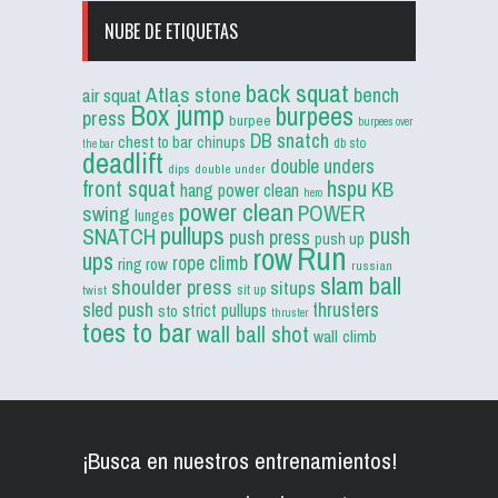
NUBE DE ETIQUETAS
back squat
Atlas stone
bench
air squat
Box jump
burpees
press
burpee
burpees over
DB snatch
chest to bar
chinups
db sto
the bar
deadlift
double unders
dips
double under
front squat
hspu
KB
hang power clean
hero
power clean
POWER
swing
lunges
pullups
push
SNATCH
push press
push up
Run
row
ups
rope climb
ring row
russian
slam ball
shoulder press
situps
sit up
twist
sled push
thrusters
strict pullups
sto
thruster
toes to bar
wall ball shot
wall climb
¡Busca en nuestros entrenamientos!