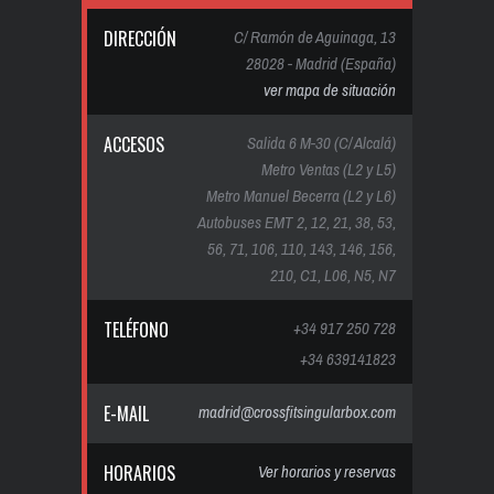
DIRECCIÓN
C/ Ramón de Aguinaga, 13
28028 - Madrid (España)
ver mapa de situación
ACCESOS
Salida 6 M-30 (C/ Alcalá)
Metro Ventas (L2 y L5)
Metro Manuel Becerra (L2 y L6)
Autobuses EMT 2, 12, 21, 38, 53,
56, 71, 106, 110, 143, 146, 156,
210, C1, L06, N5, N7
TELÉFONO
+34 917 250 728
+34 639141823
E-MAIL
madrid@crossfitsingularbox.com
HORARIOS
Ver horarios y reservas