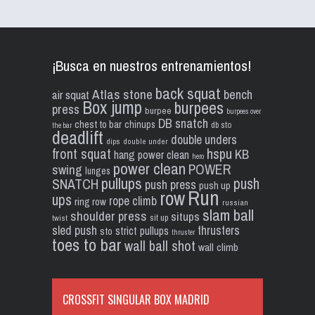
¡Busca en nuestros entrenamientos!
back squat
Atlas stone
bench
air squat
Box jump
burpees
press
burpee
burpees over
DB snatch
chest to bar
chinups
db sto
the bar
deadlift
double unders
dips
double under
front squat
hspu
KB
hang power clean
hero
power clean
POWER
swing
lunges
pullups
push
SNATCH
push press
push up
Run
row
ups
rope climb
ring row
russian
slam ball
shoulder press
situps
sit up
twist
sled push
thrusters
strict pullups
sto
thruster
toes to bar
wall ball shot
wall climb
CROSSFIT SINGULAR BOX MADRID