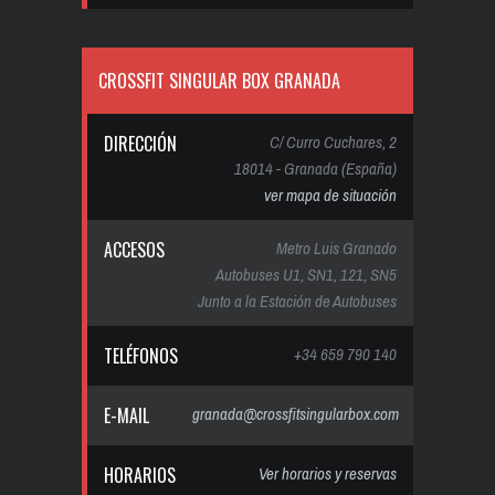
CROSSFIT SINGULAR BOX GRANADA
DIRECCIÓN
C/ Curro Cuchares, 2
18014 - Granada (España)
ver mapa de situación
ACCESOS
Metro Luis Granado
Autobuses U1, SN1, 121, SN5
Junto a la Estación de Autobuses
TELÉFONOS
+34 659 790 140
E-MAIL
granada@crossfitsingularbox.com
HORARIOS
Ver horarios y reservas