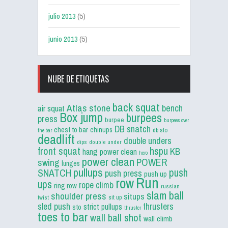
julio 2013
(5)
junio 2013
(5)
NUBE DE ETIQUETAS
back squat
Atlas stone
bench
air squat
Box jump
burpees
press
burpee
burpees over
DB snatch
chest to bar
chinups
db sto
the bar
deadlift
double unders
dips
double under
front squat
hspu
KB
hang power clean
hero
power clean
POWER
swing
lunges
pullups
push
SNATCH
push press
push up
Run
row
ups
rope climb
ring row
russian
slam ball
shoulder press
situps
sit up
twist
sled push
thrusters
strict pullups
sto
thruster
toes to bar
wall ball shot
wall climb