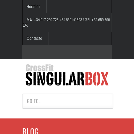
Horarios
MA: +34 917 250 728 +34 639141823 / GR: +34 659 790
140
Contacto
GO TO...
BLOG