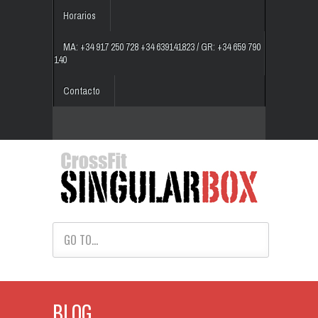
Horarios
MA: +34 917 250 728 +34 639141823 / GR: +34 659 790
140
Contacto
GO TO...
BLOG