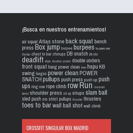
¡Busca en nuestros entrenamientos!
back squat
Atlas stone
bench
air squat
Box jump
burpees
press
burpee
burpees over
DB snatch
chest to bar
chinups
db sto
the bar
deadlift
double unders
dips
double under
front squat
hspu
KB
hang power clean
hero
power clean
POWER
swing
lunges
pullups
push
SNATCH
push press
push up
Run
row
ups
rope climb
ring row
russian
slam ball
shoulder press
situps
sit up
twist
sled push
thrusters
strict pullups
sto
thruster
toes to bar
wall ball shot
wall climb
CROSSFIT SINGULAR BOX MADRID