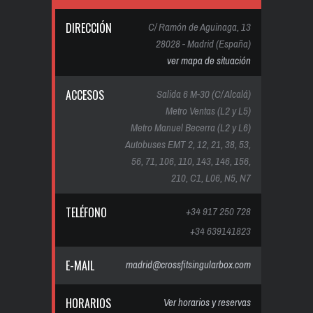
DIRECCIÓN
C/ Ramón de Aguinaga, 13
28028 - Madrid (España)
ver mapa de situación
ACCESOS
Salida 6 M-30 (C/ Alcalá)
Metro Ventas (L2 y L5)
Metro Manuel Becerra (L2 y L6)
Autobuses EMT 2, 12, 21, 38, 53,
56, 71, 106, 110, 143, 146, 156,
210, C1, L06, N5, N7
TELÉFONO
+34 917 250 728
+34 639141823
E-MAIL
madrid@crossfitsingularbox.com
HORARIOS
Ver horarios y reservas