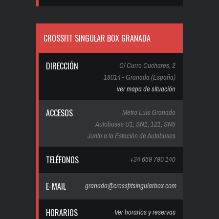
CROSSFIT SINGULAR BOX GRANADA
DIRECCIÓN
C/ Curro Cuchares, 2
18014 - Granada (España)
ver mapa de situación
ACCESOS
Metro Luis Granado
Autobuses U1, SN1, 121, SN5
Junto a la Estación de Autobuses
TELÉFONOS
+34 659 790 140
E-MAIL
granada@crossfitsingularbox.com
HORARIOS
Ver horarios y reservas