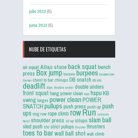
julio 2013
(5)
junio 2013
(5)
NUBE DE ETIQUETAS
back squat
Atlas stone
bench
air squat
Box jump
burpees
press
burpee
burpees over
DB snatch
chest to bar
chinups
db sto
the bar
deadlift
double unders
dips
double under
front squat
hspu
KB
hang power clean
hero
power clean
POWER
swing
lunges
pullups
push
SNATCH
push press
push up
Run
row
ups
rope climb
ring row
russian
slam ball
shoulder press
situps
sit up
twist
sled push
thrusters
strict pullups
sto
thruster
toes to bar
wall ball shot
wall climb