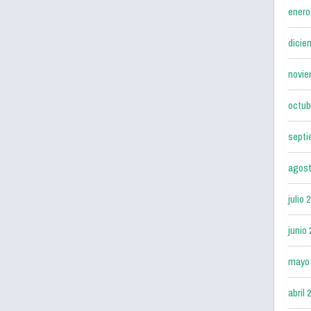
enero
dicie
novie
octub
septi
agost
julio 
junio
mayo
abril 