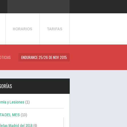
HORARIOS
TARIFAS
OTICIAS
ENDURANCE 25/26 DE NOV 2015
GORÍAS
mía y Lesiones
(1)
TA DEL MES
(13)
letas Madrid del 2018
(6)