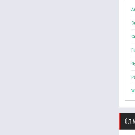
Ae
Cr
Cr
F
G
P
W
ÚLTI