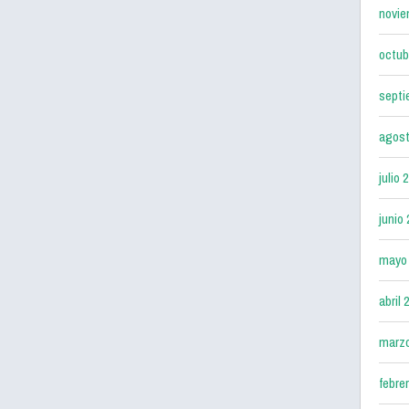
novie
octub
septi
agost
julio 
junio
mayo
abril 
marz
febre