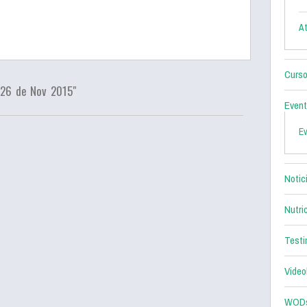
At
Curso
/26 de Nov 2015"
Even
E
Notic
Nutri
Testi
Video
WOD