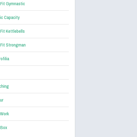
Fit Gymnastic
ic Capacity
Fit Kettlebells
Fit Strongman
ofilia
ching
ur
 Work
 Box