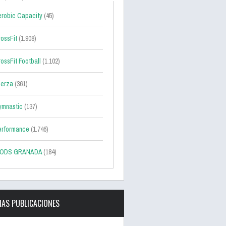
robic Capacity
(45)
ossFit
(1.908)
ossFit Football
(1.102)
uerza
(361)
ymnastic
(137)
erformance
(1.746)
ODS GRANADA
(184)
MAS PUBLICACIONES