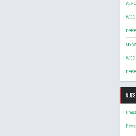
AERO
WOD 8
PERF
GYMN
WOD 7
PERF
NUES
Cross
Perf