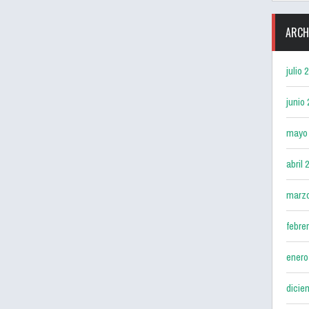
ARCH
julio 
junio
mayo
abril 
marz
febre
enero
dicie