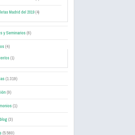
letas Madrid del 2019
(4)
s y Seminarios
(6)
tos
(4)
ventos
(1)
ias
(1.319)
ción
(9)
monios
(1)
blog
(3)
s
(5.560)