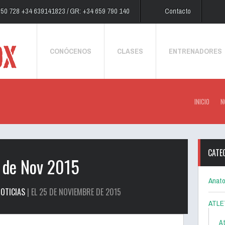
250 728 +34 639141823 / GR: +34 659 790 140
Contacto
CONÓCENOS
CLASES
ENTRENADORES
INICIO
N
CATE
 de Nov 2015
Anato
OTICIAS
| EL 25 DE NOVIEMBRE DE 2015
ATLE
At