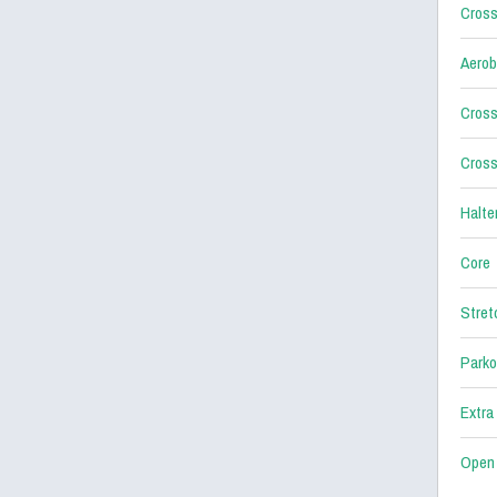
Cross
Aerob
Cross
Cross
Halter
Core
Stret
Parko
Extra
Open