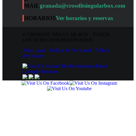
MAIL
granada@crossfitsingularbox.com
HORARIOS
Ver horarios y reservas
© CROSSFIT SINGULAR BOX - TODOS
LOS DERECHOS RESERVADOS.
Aviso Legal
Política de Privacidad
Política
de Cookies