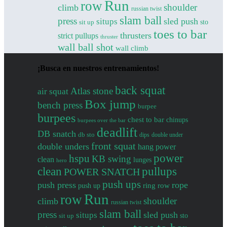
Run
row
shoulder
climb
russian twist
slam ball
press
sled push
situps
sto
sit up
toes to bar
thrusters
strict pullups
thruster
wall ball shot
wall climb
¡Busca en nuestros entrenamientos!
back squat
Atlas stone
air squat
Box jump
bench press
burpee
burpees
chest to bar
chinups
burpees over the bar
deadlift
DB snatch
db sto
dips
double under
front squat
double unders
hang power
power
hspu
KB swing
clean
lunges
hero
clean
pullups
POWER SNATCH
push ups
push press
rope
push up
ring row
Run
row
shoulder
climb
russian twist
slam ball
press
sled push
situps
sto
sit up