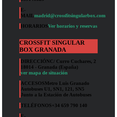
E-
MAIL
madrid@crossfitsingularbox.com
HORARIOS
Ver horarios y reservas
CROSSFIT SINGULAR
BOX GRANADA
DIRECCIÓN
C/ Curro Cuchares, 2
18014 - Granada (España)
ver mapa de situación
ACCESOS
Metro Luis Granado
Autobuses U1, SN1, 121, SN5
Junto a la Estación de Autobuses
TELÉFONOS
+34 659 790 140
E-