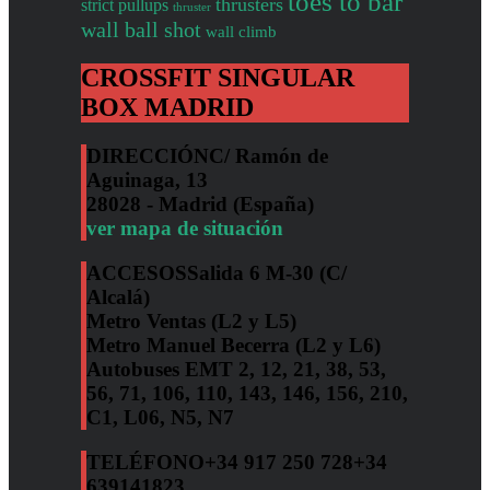
toes to bar
thrusters
strict pullups
thruster
wall ball shot
wall climb
CROSSFIT SINGULAR
BOX MADRID
DIRECCIÓN
C/ Ramón de
Aguinaga, 13
28028 - Madrid (España)
ver mapa de situación
ACCESOS
Salida 6 M-30 (C/
Alcalá)
Metro Ventas (L2 y L5)
Metro Manuel Becerra (L2 y L6)
Autobuses EMT 2, 12, 21, 38, 53,
56, 71, 106, 110, 143, 146, 156, 210,
C1, L06, N5, N7
TELÉFONO
+34 917 250 728
+34
639141823