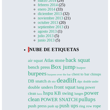
marzo 2014
(29)
febrero 2014
(25)
enero 2014
(33)
diciembre 2013
(32)
noviembre 2013
(21)
octubre 2013
(20)
septiembre 2013
(1)
agosto 2013
(1)
julio 2013
(5)
junio 2013
(5)
NUBE DE ETIQUETAS
back squat
Atlas stone
air squat
Box jump
bench press
burpee
burpees
chest to bar
chinups
burpees over the bar
deadlift
DB snatch
db sto
dips
double under
front squat
double unders
hang power
power
hspu
KB swing
clean
lunges
hero
clean
pullups
POWER SNATCH
push ups
push press
rope
push up
ring row