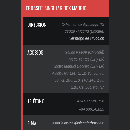
CROSSFIT SINGULAR BOX MADRID
DIRECCIÓN
C/ Ramón de Aguinaga, 13
28028 - Madrid (España)
ver mapa de situación
ACCESOS
Salida 6 M-30 (C/ Alcalá)
Metro Ventas (L2 y L5)
Metro Manuel Becerra (L2 y L6)
Autobuses EMT 2, 12, 21, 38, 53,
56, 71, 106, 110, 143, 146, 156,
210, C1, L06, N5, N7
TELÉFONO
+34 917 250 728
+34 639141823
E-MAIL
madrid@crossfitsingularbox.com