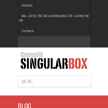
Horarios
MA: +34 917 250 728 +34 639141823 / GR: +34 659 790
140
Contacto
GO TO...
BLOG