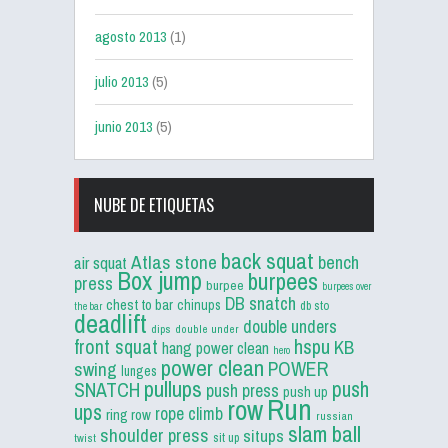
agosto 2013
(1)
julio 2013
(5)
junio 2013
(5)
NUBE DE ETIQUETAS
back squat
Atlas stone
bench
air squat
Box jump
burpees
press
burpee
burpees over
DB snatch
chest to bar
chinups
db sto
the bar
deadlift
double unders
dips
double under
front squat
hspu
KB
hang power clean
hero
power clean
POWER
swing
lunges
pullups
push
SNATCH
push press
push up
Run
row
ups
rope climb
ring row
russian
slam ball
shoulder press
situps
sit up
twist