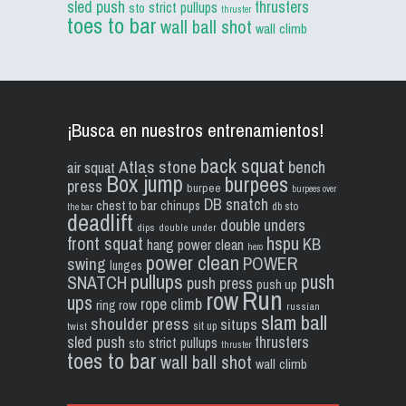
sled push
thrusters
strict pullups
sto
thruster
toes to bar
wall ball shot
wall climb
¡Busca en nuestros entrenamientos!
back squat
Atlas stone
bench
air squat
Box jump
burpees
press
burpee
burpees over
DB snatch
chest to bar
chinups
db sto
the bar
deadlift
double unders
dips
double under
front squat
hspu
KB
hang power clean
hero
power clean
POWER
swing
lunges
pullups
push
SNATCH
push press
push up
Run
row
ups
rope climb
ring row
russian
slam ball
shoulder press
situps
sit up
twist
sled push
thrusters
strict pullups
sto
thruster
toes to bar
wall ball shot
wall climb