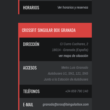
HORARIOS
Ver horarios y reservas
CROSSFIT SINGULAR BOX GRANADA
DIRECCIÓN
C/ Curro Cuchares, 2
18014 - Granada (España)
ver mapa de situación
ACCESOS
Metro Luis Granado
Autobuses U1, SN1, 121, SN5
Junto a la Estación de Autobuses
TELÉFONOS
+34 659 790 140
E-MAIL
granada@crossfitsingularbox.com