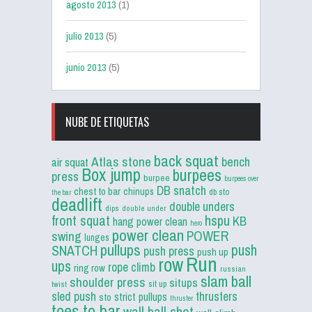
agosto 2013
(1)
julio 2013
(5)
junio 2013
(5)
NUBE DE ETIQUETAS
back squat
Atlas stone
bench
air squat
Box jump
burpees
press
burpee
burpees over
DB snatch
chest to bar
chinups
db sto
the bar
deadlift
double unders
dips
double under
front squat
hspu
KB
hang power clean
hero
power clean
POWER
swing
lunges
pullups
push
SNATCH
push press
push up
Run
row
ups
rope climb
ring row
russian
slam ball
shoulder press
situps
sit up
twist
sled push
thrusters
strict pullups
sto
thruster
toes to bar
wall ball shot