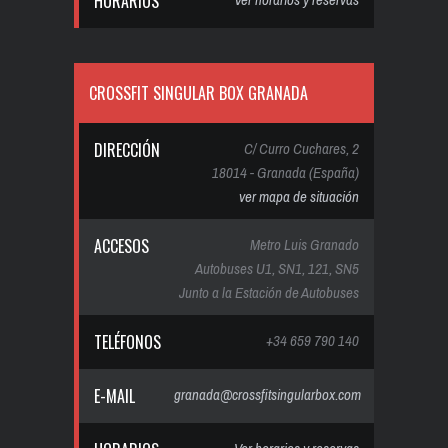
HORARIOS
CROSSFIT SINGULAR BOX GRANADA
DIRECCIÓN
C/ Curro Cuchares, 2
18014 - Granada (España)
ver mapa de situación
ACCESOS
Metro Luis Granado
Autobuses U1, SN1, 121, SN5
Junto a la Estación de Autobuses
TELÉFONOS
+34 659 790 140
E-MAIL
granada@crossfitsingularbox.com