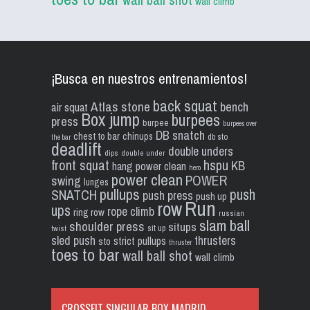
wall climb
¡Busca en nuestros entrenamientos!
back squat
Atlas stone
bench
air squat
Box jump
burpees
press
burpee
burpees over
DB snatch
chest to bar
chinups
db sto
the bar
deadlift
double unders
dips
double under
front squat
hspu
KB
hang power clean
hero
power clean
POWER
swing
lunges
pullups
push
SNATCH
push press
push up
Run
row
ups
rope climb
ring row
russian
slam ball
shoulder press
situps
sit up
twist
sled push
thrusters
strict pullups
sto
thruster
toes to bar
wall ball shot
wall climb
CROSSFIT SINGULAR BOX MADRID