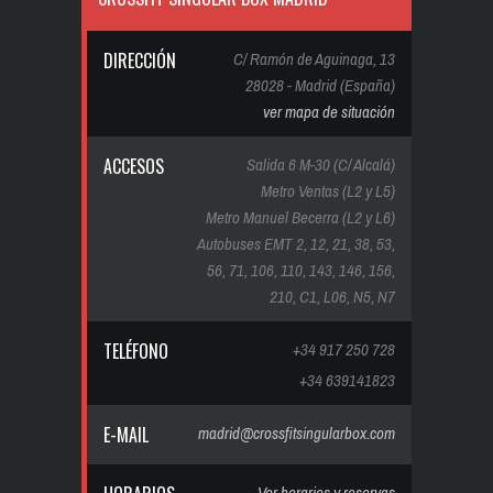
DIRECCIÓN
C/ Ramón de Aguinaga, 13
28028 - Madrid (España)
ver mapa de situación
ACCESOS
Salida 6 M-30 (C/ Alcalá)
Metro Ventas (L2 y L5)
Metro Manuel Becerra (L2 y L6)
Autobuses EMT 2, 12, 21, 38, 53,
56, 71, 106, 110, 143, 146, 156,
210, C1, L06, N5, N7
TELÉFONO
+34 917 250 728
+34 639141823
E-MAIL
madrid@crossfitsingularbox.com
Ver horarios y reservas