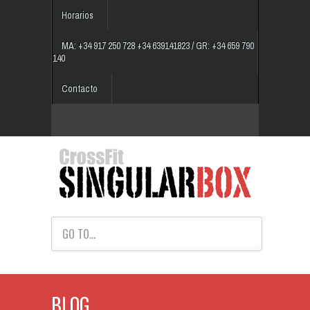
Horarios
MA: +34 917 250 728 +34 639141823 / GR: +34 659 790
140
Contacto
GO TO...
BLOG