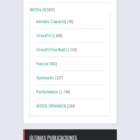
WODs
(5.560)
Aerobic Capacity
(45)
CrossFit
(1.908)
CrossFit Football
(1.102)
Fuerza
(361)
Gymnastic
(137)
Performance
(1.746)
WODS GRANADA
(184)
ÚLTIMAS PUBLICACIONES