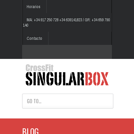
Horarios
MA: +34 917 250 728 +34 639141823 / GR: +34 659 790
140
Contacto
GO TO...
BLOG