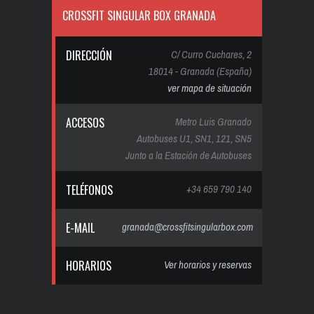
CROSSFIT SINGULAR BOX GRANADA
DIRECCIÓN
C/ Curro Cuchares, 2
18014 - Granada (España)
ver mapa de situación
ACCESOS
Metro Luis Granado
Autobuses U1, SN1, 121, SN5
Junto a la Estación de Autobuses
TELÉFONOS
+34 659 790 140
E-MAIL
granada@crossfitsingularbox.com
HORARIOS
Ver horarios y reservas