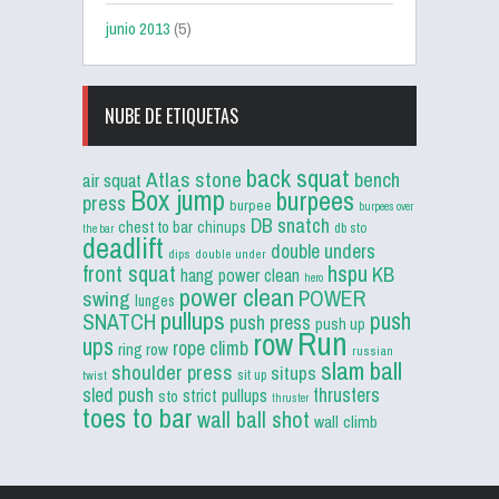
junio 2013
(5)
NUBE DE ETIQUETAS
back squat
Atlas stone
bench
air squat
Box jump
burpees
press
burpee
burpees over
DB snatch
chest to bar
chinups
db sto
the bar
deadlift
double unders
dips
double under
front squat
hspu
KB
hang power clean
hero
power clean
POWER
swing
lunges
pullups
push
SNATCH
push press
push up
Run
row
ups
rope climb
ring row
russian
slam ball
shoulder press
situps
sit up
twist
sled push
thrusters
strict pullups
sto
thruster
toes to bar
wall ball shot
wall climb