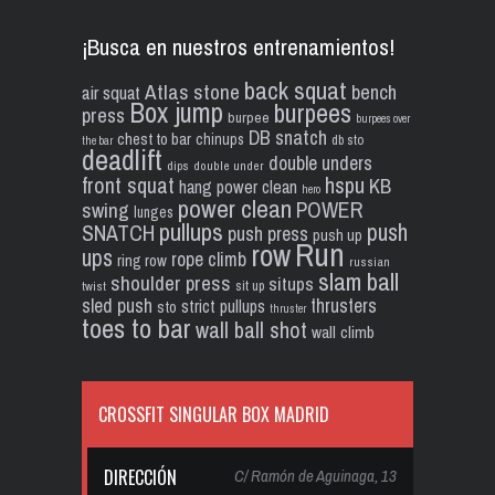
¡Busca en nuestros entrenamientos!
back squat
Atlas stone
bench
air squat
Box jump
burpees
press
burpee
burpees over
DB snatch
chest to bar
chinups
db sto
the bar
deadlift
double unders
dips
double under
front squat
hspu
KB
hang power clean
hero
power clean
POWER
swing
lunges
pullups
push
SNATCH
push press
push up
Run
row
ups
rope climb
ring row
russian
slam ball
shoulder press
situps
sit up
twist
sled push
thrusters
strict pullups
sto
thruster
toes to bar
wall ball shot
wall climb
CROSSFIT SINGULAR BOX MADRID
DIRECCIÓN
C/ Ramón de Aguinaga, 13