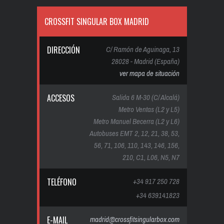
CROSSFIT SINGULAR BOX MADRID
DIRECCIÓN
C/ Ramón de Aguinaga, 13
28028 - Madrid (España)
ver mapa de situación
ACCESOS
Salida 6 M-30 (C/ Alcalá)
Metro Ventas (L2 y L5)
Metro Manuel Becerra (L2 y L6)
Autobuses EMT 2, 12, 21, 38, 53,
56, 71, 106, 110, 143, 146, 156,
210, C1, L06, N5, N7
TELÉFONO
+34 917 250 728
+34 639141823
E-MAIL
madrid@crossfitsingularbox.com