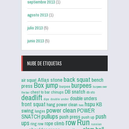
septiembre 2013
(1)
agosto 2013
(1)
julio 2013
(5)
junio 2013
(5)
NUBE DE ETIQUETAS
back squat
Atlas stone
bench
air squat
Box jump
burpees
press
burpee
burpees over
DB snatch
chest to bar
chinups
db sto
the bar
deadlift
double unders
dips
double under
front squat
hspu
KB
hang power clean
hero
power clean
POWER
swing
lunges
pullups
push
SNATCH
push press
push up
Run
row
ups
rope climb
ring row
russian