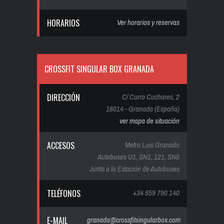
HORARIOS
Ver horarios y reservas
CROSSFIT SINGULAR BOX GRANADA
DIRECCIÓN
C/ Curro Cuchares, 2
18014 - Granada (España)
ver mapa de situación
ACCESOS
Metro Luis Granado
Autobuses U1, SN1, 121, SN5
Junto a la Estación de Autobuses
TELÉFONOS
+34 659 790 140
E-MAIL
granada@crossfitsingularbox.com