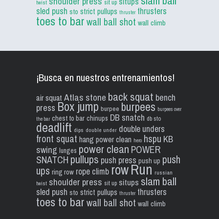
slam ball
shoulder press
situps
sit up
twist
sled push
thrusters
strict pullups
sto
thruster
toes to bar
wall ball shot
wall climb
¡Busca en nuestros entrenamientos!
back squat
Atlas stone
bench
air squat
Box jump
burpees
press
burpee
burpees over
DB snatch
chest to bar
chinups
db sto
the bar
deadlift
double unders
dips
double under
front squat
hspu
KB
hang power clean
hero
power clean
POWER
swing
lunges
pullups
push
SNATCH
push press
push up
Run
row
ups
rope climb
ring row
russian
slam ball
shoulder press
situps
sit up
twist
sled push
thrusters
strict pullups
sto
thruster
toes to bar
wall ball shot
wall climb