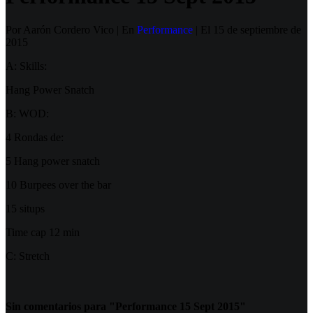
Por Aarón Cordero Vico | En
Performance
| El 15 de septiembre de
2015
A: Skills:
Hang Power Snatch
B: WOD:
4 Rondas de:
5 Hang power snatch
10 Burpees over the bar
15 situps
Time cap 12 min
C: Stretch
Sin comentarios para "Performance 15 Sept 2015"