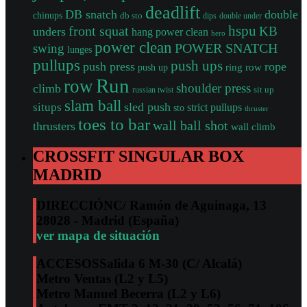
deadlift
DB snatch
double
chinups
db sto
dips
double under
front squat
hspu
KB
unders
hang power clean
hero
power clean
POWER SNATCH
swing
lunges
pullups
push ups
push press
rope
push up
ring row
Run
row
shoulder press
climb
sit up
russian twist
slam ball
sled push
situps
strict pullups
sto
thruster
toes to bar
wall ball shot
thrusters
wall climb
CROSSFIT SINGULAR BOX
MADRID
DIRECCIÓN
C/ Ramón de Aguinaga, 13
28028 - Madrid (España)
ver mapa de situación
ACCESOS
Salida 6 M-30 (C/ Alcalá)
Metro Ventas (L2 y L5)
Metro Manuel Becerra (L2 y L6)