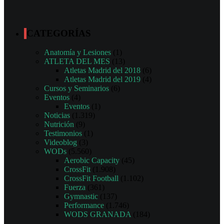
CATEGORÍAS
Anatomía y Lesiones
(1)
ATLETA DEL MES
(13)
Atletas Madrid del 2018
(6)
Atletas Madrid del 2019
(4)
Cursos y Seminarios
(6)
Eventos
(4)
Eventos
(1)
Noticias
(1.319)
Nutrición
(9)
Testimonios
(1)
Videoblog
(3)
WODs
(5.560)
Aerobic Capacity
(45)
CrossFit
(1.908)
CrossFit Football
(1.102)
Fuerza
(361)
Gymnastic
(137)
Performance
(1.746)
WODS GRANADA
(184)