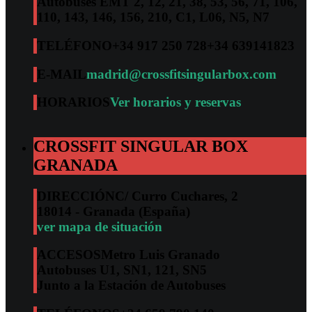
Autobuses EMT 2, 12, 21, 38, 53, 56, 71, 106,
110, 143, 146, 156, 210, C1, L06, N5, N7
TELÉFONO
+34 917 250 728
+34 639141823
E-MAIL
madrid@crossfitsingularbox.com
HORARIOS
Ver horarios y reservas
CROSSFIT SINGULAR BOX
GRANADA
DIRECCIÓN
C/ Curro Cuchares, 2
18014 - Granada (España)
ver mapa de situación
ACCESOS
Metro Luis Granado
Autobuses U1, SN1, 121, SN5
Junto a la Estación de Autobuses