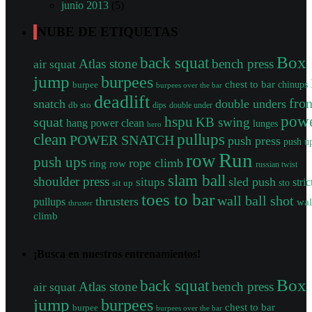
junio 2013
(5)
NUBE DE ETIQUETAS
Box
back squat
Atlas stone
bench press
air squat
jump
burpees
chest to bar
burpee
chinups
burpees over the bar
deadlift
fron
snatch
double unders
db sto
dips
double under
pow
squat
hspu
KB swing
hang power clean
lunges
hero
clean
pullups
POWER SNATCH
push press
push u
Run
row
push ups
rope climb
ring row
russian twist
slam ball
shoulder press
sled push
situps
stric
sto
sit up
toes to bar
wall ball shot
thrusters
pullups
wal
thruster
climb
¡Busca en nuestros entrenamientos!
Box
back squat
Atlas stone
bench press
air squat
jump
burpees
chest to bar
burpee
burpees over the bar