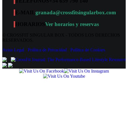
TELÉFONOS
+34 659 790 140
E-MAIL
granada@crossfitsingularbox.com
HORARIOS
Ver horarios y reservas
© CROSSFIT SINGULAR BOX - TODOS LOS DERECHOS
RESERVADOS.
Aviso Legal
Política de Privacidad
Política de Cookies