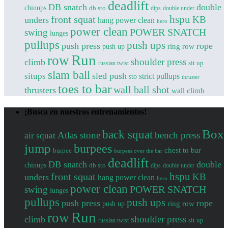
deadlift
DB snatch
double
chinups
db sto
dips
double under
front squat
hspu
KB
unders
hang power clean
hero
power clean
POWER SNATCH
swing
lunges
pullups
push ups
push press
rope
push up
ring row
Run
row
shoulder press
climb
sit up
russian twist
slam ball
sled push
situps
strict pullups
sto
thruster
toes to bar
wall ball shot
thrusters
wall climb
¡Busca en nuestros entrenamientos!
Box
back squat
Atlas stone
bench press
air squat
jump
burpees
chest to bar
burpee
burpees over the bar
deadlift
DB snatch
double
chinups
db sto
dips
double under
front squat
hspu
KB
unders
hang power clean
hero
power clean
POWER SNATCH
swing
lunges
pullups
push ups
push press
rope
push up
ring row
Run
row
shoulder press
climb
sit up
russian twist