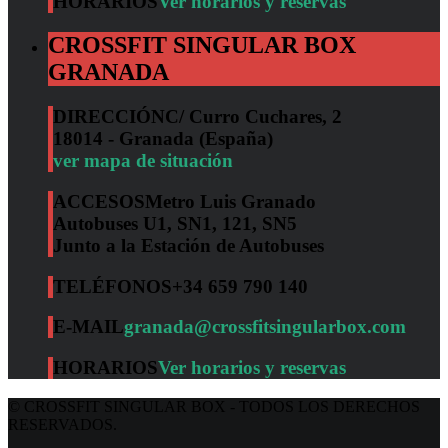
HORARIOS
Ver horarios y reservas
CROSSFIT SINGULAR BOX
GRANADA
DIRECCIÓN
C/ Curro Cuchares, 2
18014 - Granada (España)
ver mapa de situación
ACCESOS
Metro Luis Granado
Autobuses U1, SN1, 121, SN5
Junto a la Estación de Autobuses
TELÉFONOS
+34 659 790 140
E-MAIL
granada@crossfitsingularbox.com
HORARIOS
Ver horarios y reservas
© CROSSFIT SINGULAR BOX - TODOS LOS DERECHOS
RESERVADOS.