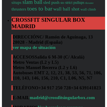
slam ball
sled push
situps
strict pullups
sto
thruster
toes to bar
wall ball shot
thrusters
wall climb
CROSSFIT SINGULAR BOX
MADRID
DIRECCIÓN
C/ Ramón de Aguinaga, 13
28028 - Madrid (España)
ver mapa de situación
ACCESOS
Salida 6 M-30 (C/ Alcalá)
Metro Ventas (L2 y L5)
Metro Manuel Becerra (L2 y L6)
Autobuses EMT 2, 12, 21, 38, 53, 56, 71, 106,
110, 143, 146, 156, 210, C1, L06, N5, N7
TELÉFONO
+34 917 250 728
+34 639141823
E-MAIL
madrid@crossfitsingularbox.com