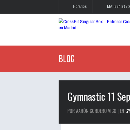
Horarios
MA: +34 917 
BLOG
Gymnastic 11 Se
POR AARÓN CORDERO VICO | EN
G