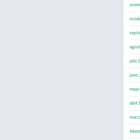
novie
octub
septi
agost
julio 
junio
mayo
abril 
marz
febre