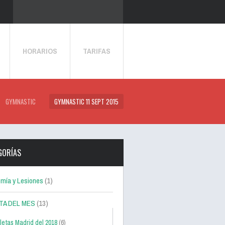
HORARIOS
TARIFAS
GYMNASTIC
GYMNASTIC 11 SEPT 2015
GORÍAS
mía y Lesiones
(1)
TA DEL MES
(13)
letas Madrid del 2018
(6)