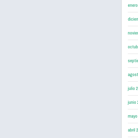
enero
dicie
novie
octub
septi
agost
julio 
junio
mayo
abril 