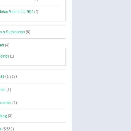
letas Madrid del 2019
(4)
s y Seminarios
(6)
tos
(4)
ventos
(1)
ias
(1.319)
ción
(9)
monios
(1)
blog
(3)
s
(5.560)