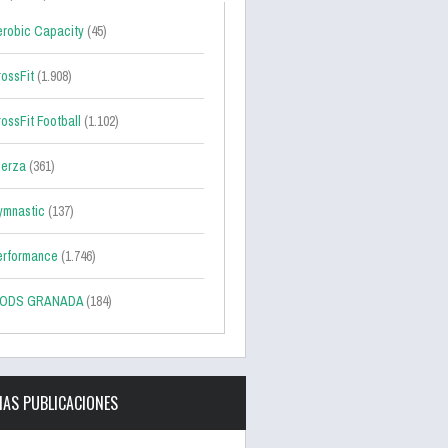
robic Capacity
(45)
ossFit
(1.908)
ossFit Football
(1.102)
uerza
(361)
ymnastic
(137)
erformance
(1.746)
ODS GRANADA
(184)
MAS PUBLICACIONES