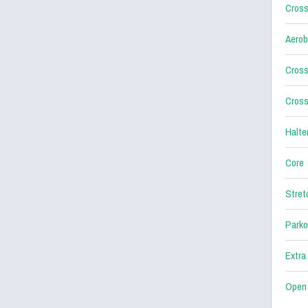
Cross
Aerob
Cross
Cross
Halter
Core
Stret
Parko
Extra
Open