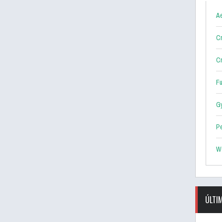
Ae
Cr
Cr
F
G
P
W
ÚLTI