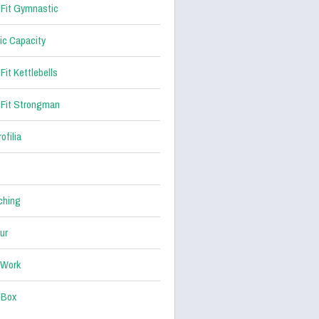
Fit Gymnastic
ic Capacity
Fit Kettlebells
Fit Strongman
ofilia
ching
ur
 Work
 Box