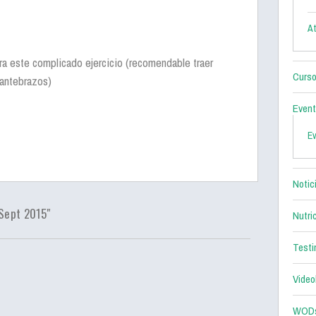
At
a este complicado ejercicio (recomendable traer
Curso
 antebrazos)
Even
E
Notic
Sept 2015"
Nutri
Testi
Video
WOD