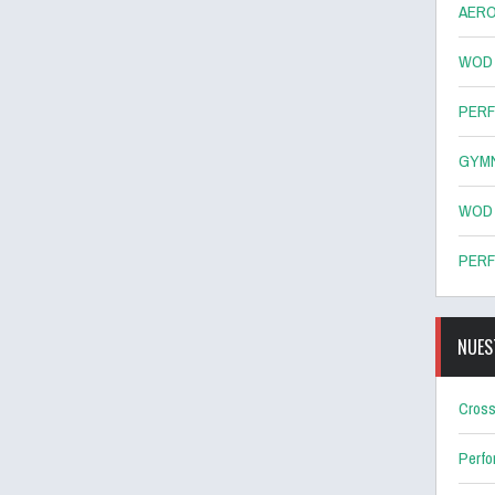
AERO
WOD 8
PERF
GYMN
WOD 7
PERF
NUES
Cross
Perf