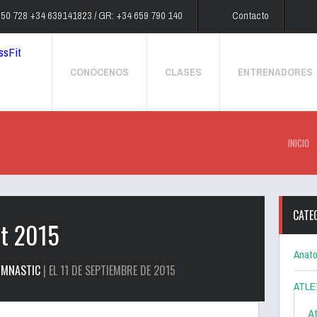
250 728 +34 639141823 / GR: +34 659 790 140
Contacto
CONÓCENOS
CLASES
ENTRENADORES
INICIO
CATE
pt 2015
Anato
YMNASTIC
| EL 11 DE SEPTIEMBRE DE 2015
ATLE
At