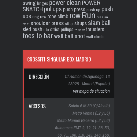
power clean
POWER
swing
lunges
pullups
push
SNATCH
push press
push up
Run
row
ups
rope climb
ring row
russian
slam ball
shoulder press
situps
sit up
twist
sled push
thrusters
strict pullups
sto
thruster
toes to bar
wall ball shot
wall climb
CROSSFIT SINGULAR BOX MADRID
DIRECCIÓN
C/ Ramón de Aguinaga, 13
28028 - Madrid (España)
ver mapa de situación
ACCESOS
Salida 6 M-30 (C/ Alcalá)
Metro Ventas (L2 y L5)
Metro Manuel Becerra (L2 y L6)
Autobuses EMT 2, 12, 21, 38, 53,
56, 71, 106, 110, 143, 146, 156,