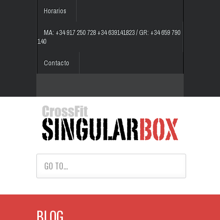
Horarios
MA: +34 917 250 728 +34 639141823 / GR: +34 659 790
140
Contacto
GO TO...
BLOG