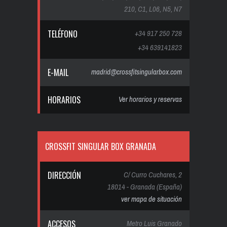
210, C1, L06, N5, N7
TELÉFONO
+34 917 250 728
+34 639141823
E-MAIL
madrid@crossfitsingularbox.com
HORARIOS
Ver horarios y reservas
CROSSFIT SINGULAR BOX GRANADA
DIRECCIÓN
C/ Curro Cuchares, 2
18014 - Granada (España)
ver mapa de situación
ACCESOS
Metro Luis Granado