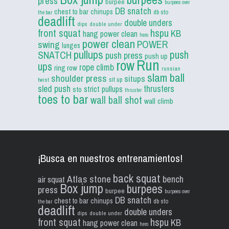
press
burpee
burpees over
DB snatch
chest to bar
chinups
db sto
the bar
deadlift
double unders
dips
double under
front squat
hspu
KB
hang power clean
hero
power clean
POWER
swing
lunges
pullups
push
SNATCH
push press
push up
Run
row
ups
rope climb
ring row
russian
slam ball
shoulder press
situps
sit up
twist
sled push
thrusters
strict pullups
sto
thruster
toes to bar
wall ball shot
wall climb
¡Busca en nuestros entrenamientos!
back squat
Atlas stone
bench
air squat
Box jump
burpees
press
burpee
burpees over
DB snatch
chest to bar
chinups
db sto
the bar
deadlift
double unders
dips
double under
front squat
hspu
KB
hang power clean
hero