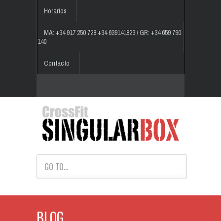
Horarios
MA: +34 917 250 728 +34 639141823 / GR: +34 659 790
140
Contacto
GO TO...
BLOG