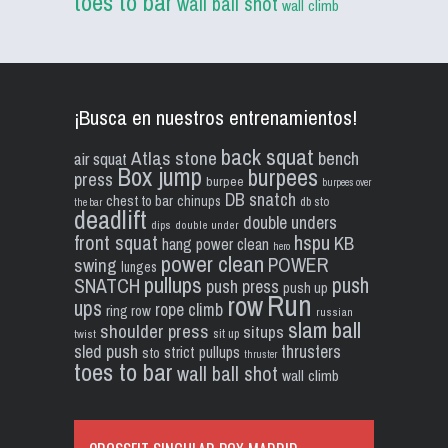
toes to bar
wall ball shot
wall climb
¡Busca en nuestros entrenamientos!
back squat
Atlas stone
bench
air squat
Box jump
burpees
press
burpee
burpees over
DB snatch
chest to bar
chinups
db sto
the bar
deadlift
double unders
dips
double under
front squat
hspu
KB
hang power clean
hero
power clean
POWER
swing
lunges
pullups
push
SNATCH
push press
push up
Run
row
ups
rope climb
ring row
russian
slam ball
shoulder press
situps
sit up
twist
sled push
thrusters
strict pullups
sto
thruster
toes to bar
wall ball shot
wall climb