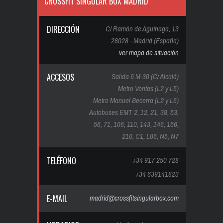
CROSSFIT SINGULAR BOX MADRID
DIRECCIÓN
C/ Ramón de Aguinaga, 13
28028 - Madrid (España)
ver mapa de situación
ACCESOS
Salida 6 M-30 (C/ Alcalá)
Metro Ventas (L2 y L5)
Metro Manuel Becerra (L2 y L6)
Autobuses EMT 2, 12, 21, 38, 53,
56, 71, 106, 110, 143, 146, 156,
210, C1, L06, N5, N7
TELÉFONO
+34 917 250 728
+34 639141823
E-MAIL
madrid@crossfitsingularbox.com