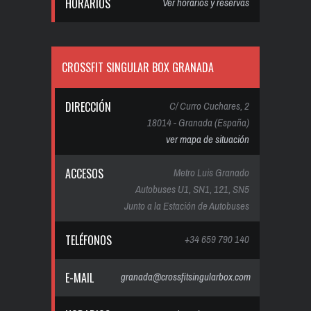
HORARIOS
Ver horarios y reservas
CROSSFIT SINGULAR BOX GRANADA
DIRECCIÓN
C/ Curro Cuchares, 2
18014 - Granada (España)
ver mapa de situación
ACCESOS
Metro Luis Granado
Autobuses U1, SN1, 121, SN5
Junto a la Estación de Autobuses
TELÉFONOS
+34 659 790 140
E-MAIL
granada@crossfitsingularbox.com