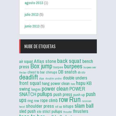
agosto 2013
(1)
julio 2013
(5)
junio 2013
(5)
NUBE DE ETIQUETAS
back squat
Atlas stone
bench
air squat
Box jump
burpees
press
burpee
burpees over
DB snatch
chest to bar
chinups
db sto
the bar
deadlift
double unders
dips
double under
front squat
hspu
KB
hang power clean
hero
power clean
POWER
swing
lunges
pullups
push
SNATCH
push press
push up
Run
row
ups
rope climb
ring row
russian
slam ball
shoulder press
situps
sit up
twist
sled push
thrusters
strict pullups
sto
thruster