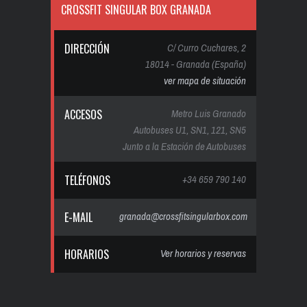
CROSSFIT SINGULAR BOX GRANADA
DIRECCIÓN
C/ Curro Cuchares, 2
18014 - Granada (España)
ver mapa de situación
ACCESOS
Metro Luis Granado
Autobuses U1, SN1, 121, SN5
Junto a la Estación de Autobuses
TELÉFONOS
+34 659 790 140
E-MAIL
granada@crossfitsingularbox.com
HORARIOS
Ver horarios y reservas