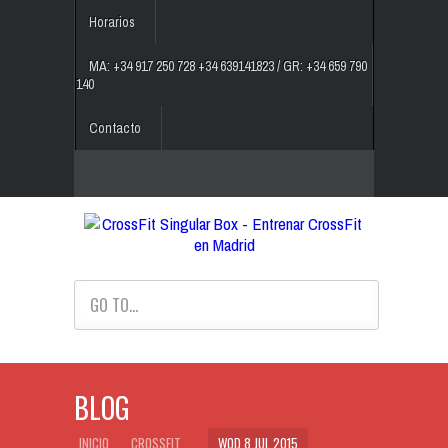
Horarios
MA: +34 917 250 728 +34 639141823 / GR: +34 659 790
140
Contacto
GO TO...
BLOG
INICIO
CROSSFIT
WOD 8 JUL 2015