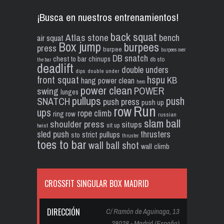
¡Busca en nuestros entrenamientos!
back squat
Atlas stone
bench
air squat
Box jump
burpees
press
burpee
burpees over
DB snatch
chest to bar
chinups
db sto
the bar
deadlift
double unders
dips
double under
front squat
hspu
KB
hang power clean
hero
power clean
POWER
swing
lunges
pullups
push
SNATCH
push press
push up
Run
row
ups
rope climb
ring row
russian
slam ball
shoulder press
situps
sit up
twist
sled push
thrusters
strict pullups
sto
thruster
toes to bar
wall ball shot
wall climb
CROSSFIT SINGULAR BOX MADRID
DIRECCIÓN
C/ Ramón de Aguinaga, 13
28028 - Madrid (España)