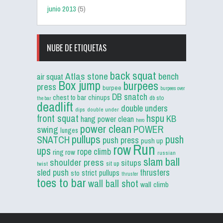
junio 2013
(5)
NUBE DE ETIQUETAS
back squat
Atlas stone
bench
air squat
Box jump
burpees
press
burpee
burpees over
DB snatch
chest to bar
chinups
db sto
the bar
deadlift
double unders
dips
double under
front squat
hspu
KB
hang power clean
hero
power clean
POWER
swing
lunges
pullups
push
SNATCH
push press
push up
Run
row
ups
rope climb
ring row
russian
slam ball
shoulder press
situps
sit up
twist
sled push
thrusters
strict pullups
sto
thruster
toes to bar
wall ball shot
wall climb