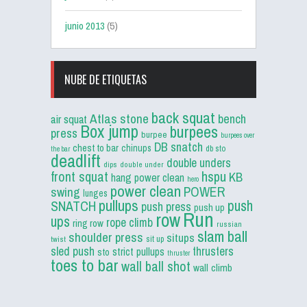
junio 2013
(5)
NUBE DE ETIQUETAS
back squat
Atlas stone
bench
air squat
Box jump
burpees
press
burpee
burpees over
DB snatch
chest to bar
chinups
db sto
the bar
deadlift
double unders
dips
double under
front squat
hspu
KB
hang power clean
hero
power clean
POWER
swing
lunges
pullups
push
SNATCH
push press
push up
Run
row
ups
rope climb
ring row
russian
slam ball
shoulder press
situps
sit up
twist
sled push
thrusters
strict pullups
sto
thruster
toes to bar
wall ball shot
wall climb