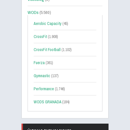
WODs
(5.560)
Aerobic Capacity
(45)
CrossFit
(1.908)
CrossFit Football
(1.102)
Fuerza
(361)
Gymnastic
(137)
Performance
(1.746)
WODS GRANADA
(184)