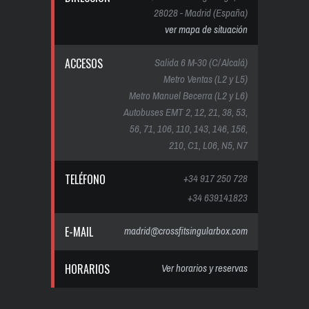
28028 - Madrid (España)
ver mapa de situación
ACCESOS
Salida 6 M-30 (C/ Alcalá)
Metro Ventas (L2 y L5)
Metro Manuel Becerra (L2 y L6)
Autobuses EMT 2, 12, 21, 38, 53,
56, 71, 106, 110, 143, 146, 156,
210, C1, L06, N5, N7
TELÉFONO
+34 917 250 728
+34 639141823
E-MAIL
madrid@crossfitsingularbox.com
HORARIOS
Ver horarios y reservas