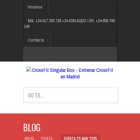
Horarios
MA: +34 917 250 728 +34 639141823 / GR: +34 659 790
140
Contacto
GO TO...
BLOG
INICIO
FUERZA
FUERZA 25 MAY 2015