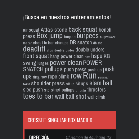
¡Busca en nuestros entrenamientos!
back squat
Atlas stone
bench
air squat
Box jump
burpees
press
burpee
burpees over
DB snatch
chest to bar
chinups
db sto
the bar
deadlift
double unders
dips
double under
front squat
hspu
KB
hang power clean
hero
power clean
POWER
swing
lunges
pullups
push
SNATCH
push press
push up
Run
row
ups
rope climb
ring row
russian
slam ball
shoulder press
situps
sit up
twist
sled push
thrusters
strict pullups
sto
thruster
toes to bar
wall ball shot
wall climb
CROSSFIT SINGULAR BOX MADRID
DIRECCIÓN
C/ Ramón de Aguinaga, 13