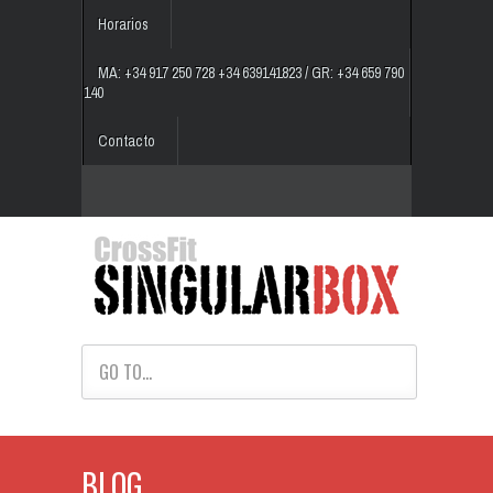
Horarios
MA: +34 917 250 728 +34 639141823 / GR: +34 659 790
140
Contacto
GO TO...
BLOG