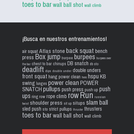
toes to bar
wall ball shot
wall climb
¡Busca en nuestros entrenamientos!
back squat
Atlas stone
bench
air squat
Box jump
burpees
press
burpee
burpees over
DB snatch
chest to bar
chinups
db sto
the bar
deadlift
double unders
dips
double under
front squat
hspu
KB
hang power clean
hero
power clean
POWER
swing
lunges
pullups
push
SNATCH
push press
push up
Run
row
ups
rope climb
ring row
russian
slam ball
shoulder press
situps
sit up
twist
sled push
thrusters
strict pullups
sto
thruster
toes to bar
wall ball shot
wall climb