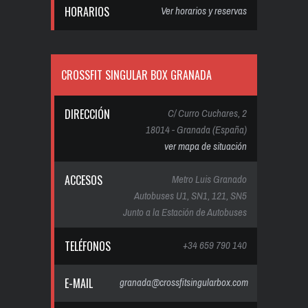
HORARIOS
Ver horarios y reservas
CROSSFIT SINGULAR BOX GRANADA
DIRECCIÓN
C/ Curro Cuchares, 2
18014 - Granada (España)
ver mapa de situación
ACCESOS
Metro Luis Granado
Autobuses U1, SN1, 121, SN5
Junto a la Estación de Autobuses
TELÉFONOS
+34 659 790 140
E-MAIL
granada@crossfitsingularbox.com