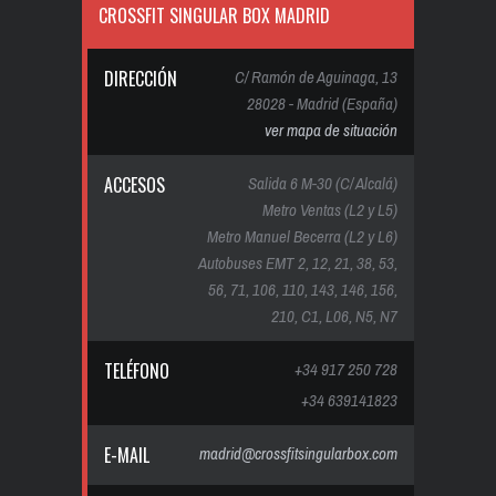
CROSSFIT SINGULAR BOX MADRID
DIRECCIÓN
C/ Ramón de Aguinaga, 13
28028 - Madrid (España)
ver mapa de situación
ACCESOS
Salida 6 M-30 (C/ Alcalá)
Metro Ventas (L2 y L5)
Metro Manuel Becerra (L2 y L6)
Autobuses EMT 2, 12, 21, 38, 53,
56, 71, 106, 110, 143, 146, 156,
210, C1, L06, N5, N7
TELÉFONO
+34 917 250 728
+34 639141823
E-MAIL
madrid@crossfitsingularbox.com