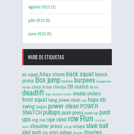
agosto 2013
(1)
julio 2013
(5)
junio 2013
(5)
NUBE DE ETIQUETAS
back squat
Atlas stone
bench
air squat
Box jump
burpees
press
burpee
burpees over
DB snatch
chest to bar
chinups
db sto
the bar
deadlift
double unders
dips
double under
front squat
hspu
KB
hang power clean
hero
power clean
POWER
swing
lunges
pullups
push
SNATCH
push press
push up
Run
row
ups
rope climb
ring row
russian
slam ball
shoulder press
situps
sit up
twist
sled push
thrusters
strict pullups
sto
thruster