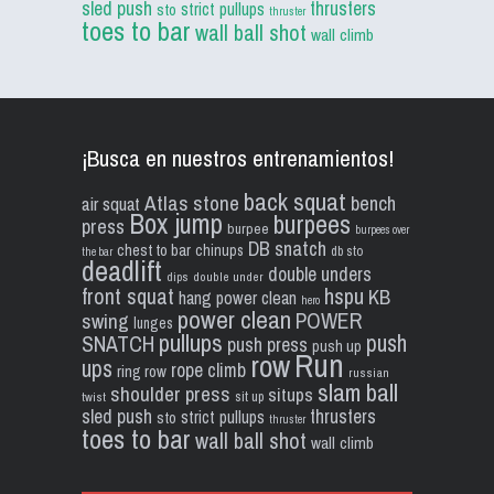
sled push
thrusters
strict pullups
sto
thruster
toes to bar
wall ball shot
wall climb
¡Busca en nuestros entrenamientos!
back squat
Atlas stone
bench
air squat
Box jump
burpees
press
burpee
burpees over
DB snatch
chest to bar
chinups
db sto
the bar
deadlift
double unders
dips
double under
front squat
hspu
KB
hang power clean
hero
power clean
POWER
swing
lunges
pullups
push
SNATCH
push press
push up
Run
row
ups
rope climb
ring row
russian
slam ball
shoulder press
situps
sit up
twist
sled push
thrusters
strict pullups
sto
thruster
toes to bar
wall ball shot
wall climb