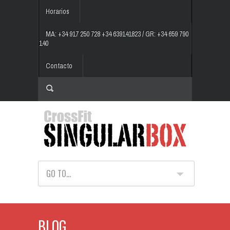
Horarios
MA: +34 917 250 728 +34 639141823 / GR: +34 659 790
140
Contacto
GO TO...
BLOG