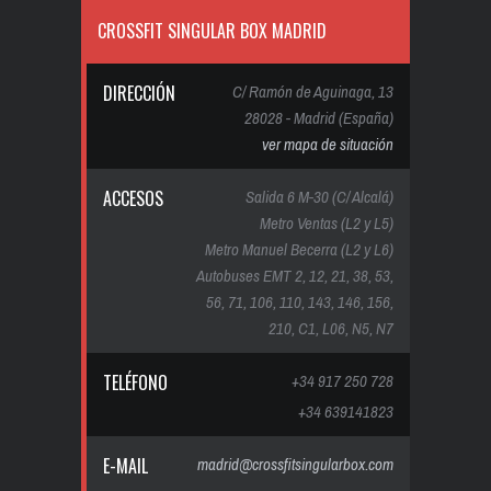
CROSSFIT SINGULAR BOX MADRID
DIRECCIÓN
C/ Ramón de Aguinaga, 13
28028 - Madrid (España)
ver mapa de situación
ACCESOS
Salida 6 M-30 (C/ Alcalá)
Metro Ventas (L2 y L5)
Metro Manuel Becerra (L2 y L6)
Autobuses EMT 2, 12, 21, 38, 53,
56, 71, 106, 110, 143, 146, 156,
210, C1, L06, N5, N7
TELÉFONO
+34 917 250 728
+34 639141823
E-MAIL
madrid@crossfitsingularbox.com