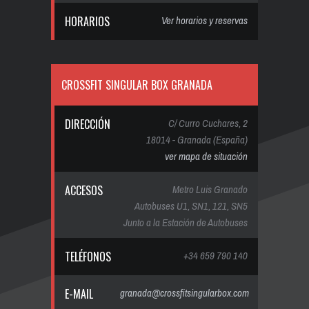
HORARIOS
Ver horarios y reservas
CROSSFIT SINGULAR BOX GRANADA
DIRECCIÓN
C/ Curro Cuchares, 2
18014 - Granada (España)
ver mapa de situación
ACCESOS
Metro Luis Granado
Autobuses U1, SN1, 121, SN5
Junto a la Estación de Autobuses
TELÉFONOS
+34 659 790 140
E-MAIL
granada@crossfitsingularbox.com