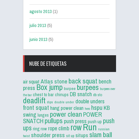
agosto 2013
(1)
julio 2013
(5)
junio 2013
(5)
NUBE DE ETIQUETAS
back squat
Atlas stone
bench
air squat
Box jump
burpees
press
burpee
burpees over
DB snatch
chest to bar
chinups
db sto
the bar
deadlift
double unders
dips
double under
front squat
hspu
KB
hang power clean
hero
power clean
POWER
swing
lunges
pullups
push
SNATCH
push press
push up
Run
row
ups
rope climb
ring row
russian
slam ball
shoulder press
situps
sit up
twist