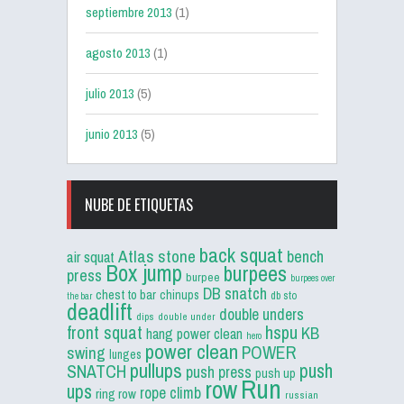
septiembre 2013
(1)
agosto 2013
(1)
julio 2013
(5)
junio 2013
(5)
NUBE DE ETIQUETAS
back squat
Atlas stone
bench
air squat
Box jump
burpees
press
burpee
burpees over
DB snatch
chest to bar
chinups
db sto
the bar
deadlift
double unders
dips
double under
front squat
hspu
KB
hang power clean
hero
power clean
POWER
swing
lunges
pullups
push
SNATCH
push press
push up
Run
row
ups
rope climb
ring row
russian