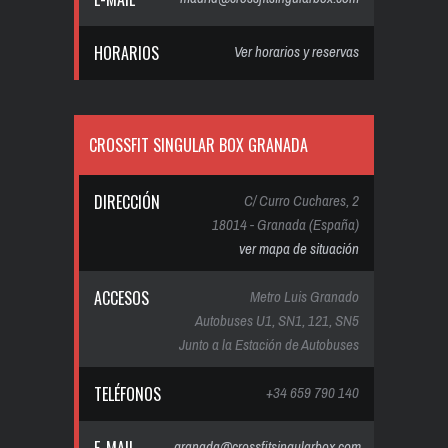
HORARIOS
Ver horarios y reservas
CROSSFIT SINGULAR BOX GRANADA
DIRECCIÓN
C/ Curro Cuchares, 2
18014 - Granada (España)
ver mapa de situación
ACCESOS
Metro Luis Granado
Autobuses U1, SN1, 121, SN5
Junto a la Estación de Autobuses
TELÉFONOS
+34 659 790 140
granada@crossfitsingularbox.com