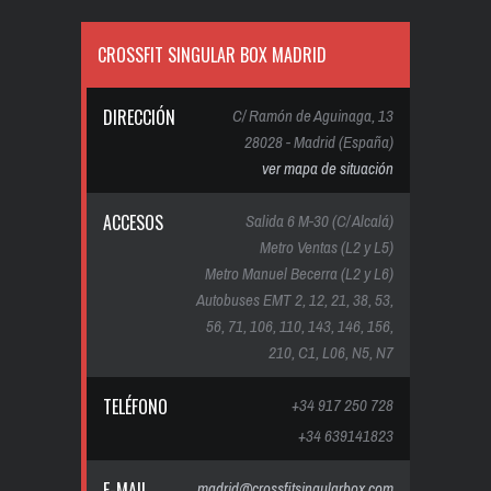
CROSSFIT SINGULAR BOX MADRID
DIRECCIÓN
C/ Ramón de Aguinaga, 13
28028 - Madrid (España)
ver mapa de situación
ACCESOS
Salida 6 M-30 (C/ Alcalá)
Metro Ventas (L2 y L5)
Metro Manuel Becerra (L2 y L6)
Autobuses EMT 2, 12, 21, 38, 53,
56, 71, 106, 110, 143, 146, 156,
210, C1, L06, N5, N7
TELÉFONO
+34 917 250 728
+34 639141823
E-MAIL
madrid@crossfitsingularbox.com