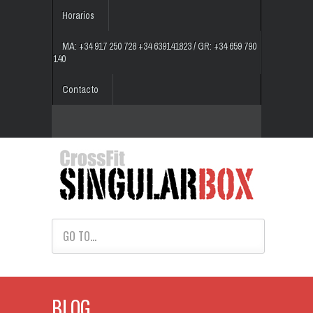
Horarios
MA: +34 917 250 728 +34 639141823 / GR: +34 659 790
140
Contacto
GO TO...
BLOG