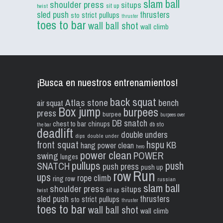
slam ball
shoulder press
situps
sit up
twist
sled push
thrusters
strict pullups
sto
thruster
toes to bar
wall ball shot
wall climb
¡Busca en nuestros entrenamientos!
back squat
Atlas stone
bench
air squat
Box jump
burpees
press
burpee
burpees over
DB snatch
chest to bar
chinups
db sto
the bar
deadlift
double unders
dips
double under
front squat
hspu
KB
hang power clean
hero
power clean
POWER
swing
lunges
pullups
push
SNATCH
push press
push up
Run
row
ups
rope climb
ring row
russian
slam ball
shoulder press
situps
sit up
twist
sled push
thrusters
strict pullups
sto
thruster
toes to bar
wall ball shot
wall climb