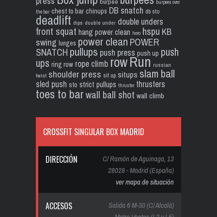
press
burpee
burpees over
DB snatch
chest to bar
chinups
db sto
the bar
deadlift
double unders
dips
double under
front squat
hspu
KB
hang power clean
hero
power clean
POWER
swing
lunges
pullups
push
SNATCH
push press
push up
Run
row
ups
rope climb
ring row
russian
slam ball
shoulder press
situps
sit up
twist
sled push
thrusters
strict pullups
sto
thruster
toes to bar
wall ball shot
wall climb
CROSSFIT SINGULAR BOX MADRID
DIRECCIÓN
C/ Ramón de Aguinaga, 13
28028 - Madrid (España)
ver mapa de situación
ACCESOS
Salida 6 M-30 (C/ Alcalá)
Metro Ventas (L2 y L5)