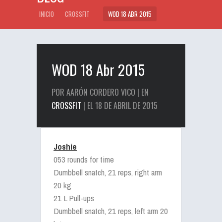
INICIO
CROSSFIT
WOD 18 ABR 2015
WOD 18 Abr 2015
POR AARÓN CORDERO VICO | EN
CROSSFIT
| EL 18 DE ABRIL DE 2015
Joshie
053 rounds for time
Dumbbell snatch, 21 reps, right arm
20 kg
21 L Pull-ups
Dumbbell snatch, 21 reps, left arm 20