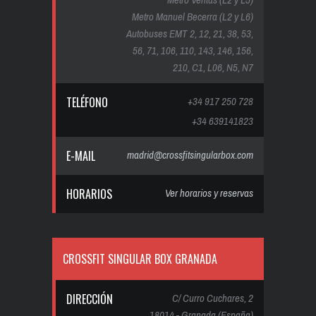
Metro Manuel Becerra (L2 y L6)
Autobuses EMT 2, 12, 21, 38, 53,
56, 71, 106, 110, 143, 146, 156,
210, C1, L06, N5, N7
TELÉFONO
+34 917 250 728
+34 639141823
E-MAIL
madrid@crossfitsingularbox.com
HORARIOS
Ver horarios y reservas
CROSSFIT SINGULAR BOX GRANADA
DIRECCIÓN
C/ Curro Cuchares, 2
18014 - Granada (España)