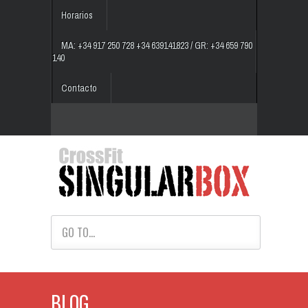
Horarios
MA: +34 917 250 728 +34 639141823 / GR: +34 659 790
140
Contacto
GO TO...
BLOG