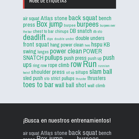
NUBE DE ETIQUETAS
back squat
Atlas stone
bench
air squat
Box jump
burpees
press
burpee
burpees over
DB snatch
chest to bar
chinups
db sto
the bar
deadlift
double unders
dips
double under
front squat
hspu
KB
hang power clean
hero
power clean
POWER
swing
lunges
pullups
push
SNATCH
push press
push up
Run
row
ups
rope climb
ring row
russian
slam ball
shoulder press
situps
sit up
twist
sled push
thrusters
strict pullups
sto
thruster
toes to bar
wall ball shot
wall climb
¡Busca en nuestros entrenamientos!
back squat
Atlas stone
bench
air squat
Box jump
burpees