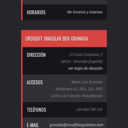
HORARIOS
Ver horarios y reservas
CROSSFIT SINGULAR BOX GRANADA
DIRECCIÓN
C/ Curro Cuchares, 2
18014 - Granada (España)
ver mapa de situación
ACCESOS
Metro Luis Granado
Autobuses U1, SN1, 121, SN5
Junto a la Estación de Autobuses
TELÉFONOS
+34 659 790 140
E-MAIL
granada@crossfitsingularbox.com