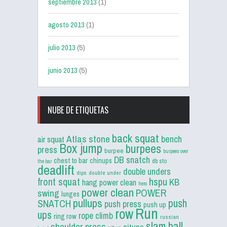
septiembre 2013
(1)
agosto 2013
(1)
julio 2013
(5)
junio 2013
(5)
NUBE DE ETIQUETAS
back squat
Atlas stone
bench
air squat
Box jump
burpees
press
burpee
burpees over
DB snatch
chest to bar
chinups
db sto
the bar
deadlift
double unders
dips
double under
front squat
hspu
KB
hang power clean
hero
power clean
POWER
swing
lunges
pullups
push
SNATCH
push press
push up
Run
row
ups
rope climb
ring row
russian
slam ball
shoulder press
situps