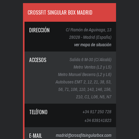
CROSSFIT SINGULAR BOX MADRID
DIRECCIÓN
C/ Ramón de Aguinaga, 13
28028 - Madrid (España)
ver mapa de situación
ACCESOS
Salida 6 M-30 (C/ Alcalá)
Metro Ventas (L2 y L5)
Metro Manuel Becerra (L2 y L6)
Autobuses EMT 2, 12, 21, 38, 53,
56, 71, 106, 110, 143, 146, 156,
210, C1, L06, N5, N7
TELÉFONO
+34 917 250 728
+34 639141823
E-MAIL
madrid@crossfitsingularbox.com