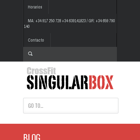
Horarios
MA: +34 917 250 728 +34 639141823 / GR: +34 659 790
140
Contacto
GO TO...
BLOG