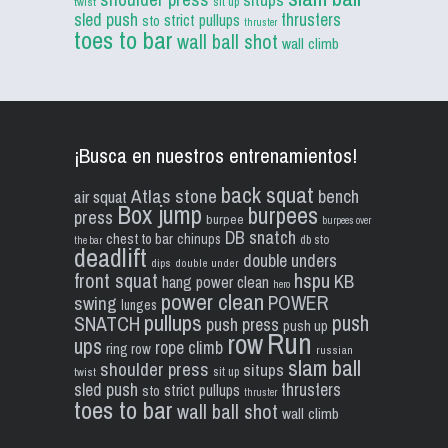
sit up
twist
sled push
thrusters
strict pullups
sto
thruster
toes to bar
wall ball shot
wall climb
¡Busca en nuestros entrenamientos!
back squat
Atlas stone
bench
air squat
Box jump
burpees
press
burpee
burpees over
DB snatch
chest to bar
chinups
db sto
the bar
deadlift
double unders
dips
double under
front squat
hspu
KB
hang power clean
hero
power clean
POWER
swing
lunges
pullups
push
SNATCH
push press
push up
Run
row
ups
rope climb
ring row
russian
slam ball
shoulder press
situps
sit up
twist
sled push
thrusters
strict pullups
sto
thruster
toes to bar
wall ball shot
wall climb