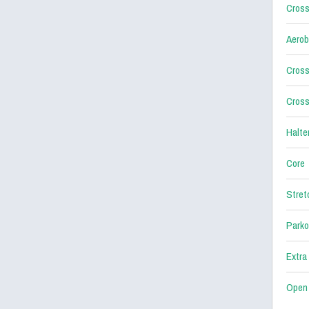
Cross
Aerob
Cross
Cross
Halter
Core
Stret
Parko
Extra
Open