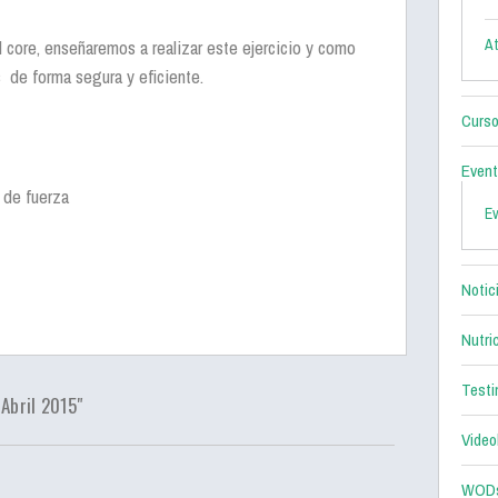
l core, enseñaremos a realizar este ejercicio y como
At
s de forma segura y eficiente.
Curso
Even
o de fuerza
E
Notic
Nutri
Testi
Abril 2015"
Video
WOD