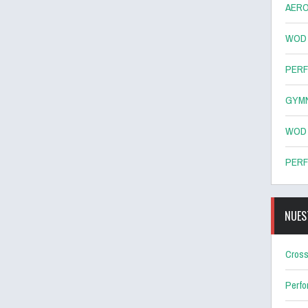
AERO
WOD 8
PERF
GYMN
WOD 7
PERF
NUES
Cross
Perf