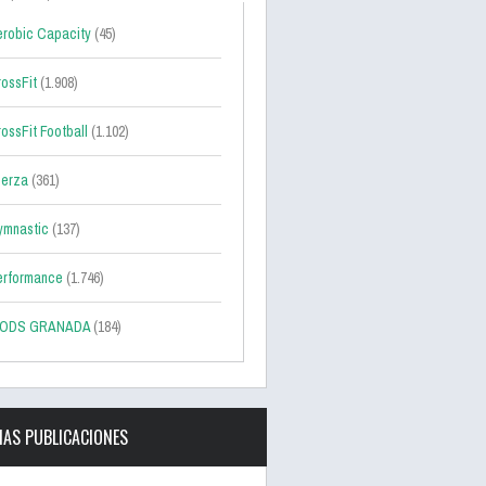
robic Capacity
(45)
ossFit
(1.908)
ossFit Football
(1.102)
uerza
(361)
ymnastic
(137)
erformance
(1.746)
ODS GRANADA
(184)
MAS PUBLICACIONES