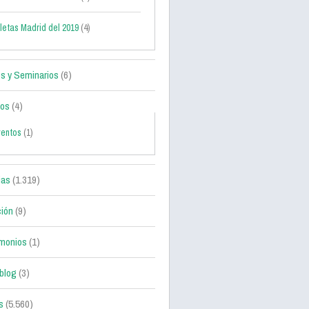
letas Madrid del 2019
(4)
s y Seminarios
(6)
tos
(4)
ventos
(1)
ias
(1.319)
ción
(9)
monios
(1)
blog
(3)
s
(5.560)