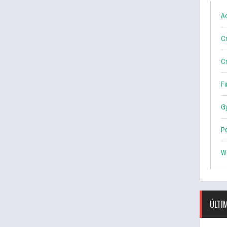
Ae
Cr
Cr
F
G
P
W
ÚLTI