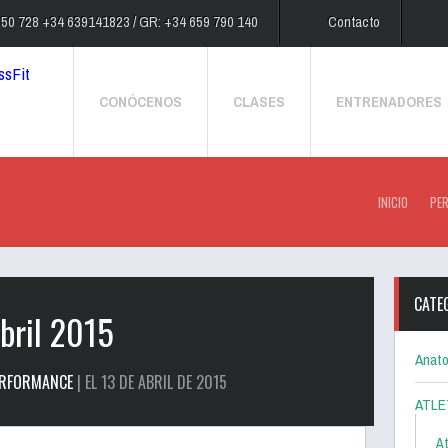
250 728 +34 639141823 / GR: +34 659 790 140
Contacto
CONÓCENOS
CLASES
ENTRENADORES
INICIO
PE
CATE
bril 2015
Anato
ERFORMANCE
| EL 13 DE ABRIL DE 2015
ATLE
At