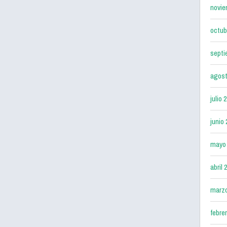
novie
octub
septi
agost
julio 
junio
mayo
abril 
marz
febre