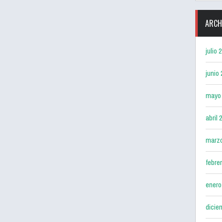
ARCH
julio 
junio
mayo
abril 
marz
febre
enero
dicie