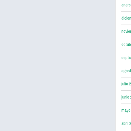
enero
dicie
novie
octub
septi
agost
julio 
junio
mayo
abril 