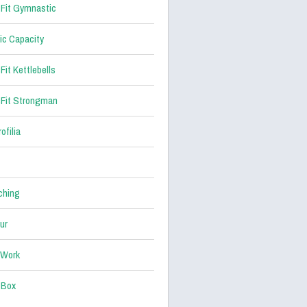
Fit Gymnastic
ic Capacity
Fit Kettlebells
Fit Strongman
ofilia
ching
ur
 Work
 Box