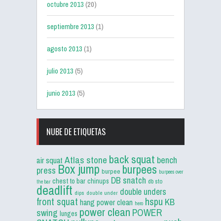
octubre 2013
(20)
septiembre 2013
(1)
agosto 2013
(1)
julio 2013
(5)
junio 2013
(5)
NUBE DE ETIQUETAS
back squat
Atlas stone
bench
air squat
Box jump
burpees
press
burpee
burpees over
DB snatch
chest to bar
chinups
db sto
the bar
deadlift
double unders
dips
double under
front squat
hspu
KB
hang power clean
hero
power clean
POWER
swing
lunges