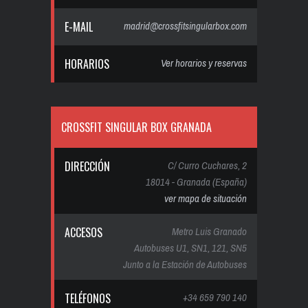
E-MAIL
madrid@crossfitsingularbox.com
HORARIOS
Ver horarios y reservas
CROSSFIT SINGULAR BOX GRANADA
DIRECCIÓN
C/ Curro Cuchares, 2
18014 - Granada (España)
ver mapa de situación
ACCESOS
Metro Luis Granado
Autobuses U1, SN1, 121, SN5
Junto a la Estación de Autobuses
TELÉFONOS
+34 659 790 140