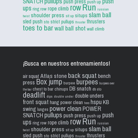
pullups
push
SNATCH
push press
push up
Run
row
ups
rope climb
ring row
russian
slam ball
shoulder press
situps
sit up
twist
sled push
thrusters
strict pullups
sto
thruster
toes to bar
wall ball shot
wall climb
¡Busca en nuestros entrenamientos!
back squat
Atlas stone
bench
air squat
Box jump
burpees
press
burpee
burpees over
DB snatch
chest to bar
chinups
db sto
the bar
deadlift
double unders
dips
double under
front squat
hspu
KB
hang power clean
hero
power clean
POWER
swing
lunges
pullups
push
SNATCH
push press
push up
Run
row
ups
rope climb
ring row
russian
slam ball
shoulder press
situps
sit up
twist
sled push
thrusters
strict pullups
sto
thruster