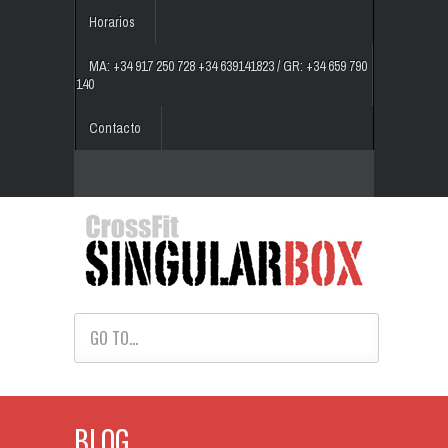
Horarios
MA: +34 917 250 728 +34 639141823 / GR: +34 659 790
140
Contacto
GO TO...
BLOG