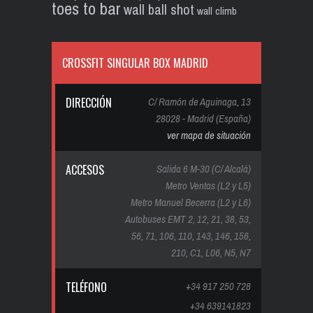
toes to bar
wall ball shot
wall climb
CROSSFIT SINGULAR BOX MADRID
DIRECCIÓN
C/ Ramón de Aguinaga, 13
28028 - Madrid (España)
ver mapa de situación
ACCESOS
Salida 6 M-30 (C/ Alcalá)
Metro Ventas (L2 y L5)
Metro Manuel Becerra (L2 y L6)
Autobuses EMT 2, 12, 21, 38, 53,
56, 71, 106, 110, 143, 146, 156,
210, C1, L06, N5, N7
TELÉFONO
+34 917 250 728
+34 639141823