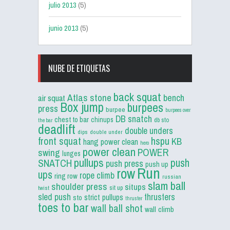
julio 2013
(5)
junio 2013
(5)
NUBE DE ETIQUETAS
back squat
Atlas stone
bench
air squat
Box jump
burpees
press
burpee
burpees over
DB snatch
chest to bar
chinups
db sto
the bar
deadlift
double unders
dips
double under
front squat
hspu
KB
hang power clean
hero
power clean
POWER
swing
lunges
pullups
push
SNATCH
push press
push up
Run
row
ups
rope climb
ring row
russian
slam ball
shoulder press
situps
sit up
twist
sled push
thrusters
strict pullups
sto
thruster
toes to bar
wall ball shot
wall climb