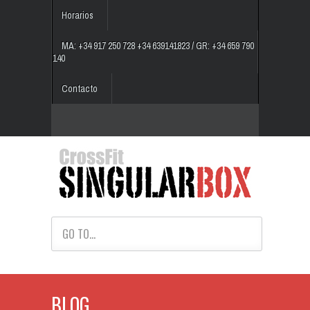
Horarios
MA: +34 917 250 728 +34 639141823 / GR: +34 659 790
140
Contacto
GO TO...
BLOG