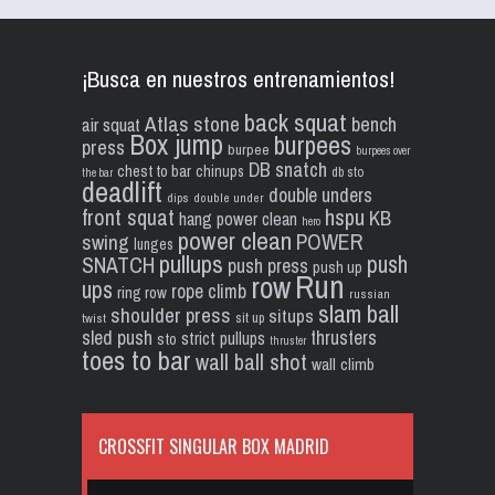
¡Busca en nuestros entrenamientos!
back squat
Atlas stone
bench
air squat
Box jump
burpees
press
burpee
burpees over
DB snatch
chest to bar
chinups
db sto
the bar
deadlift
double unders
dips
double under
front squat
hspu
KB
hang power clean
hero
power clean
POWER
swing
lunges
pullups
push
SNATCH
push press
push up
Run
row
ups
rope climb
ring row
russian
slam ball
shoulder press
situps
sit up
twist
sled push
thrusters
strict pullups
sto
thruster
toes to bar
wall ball shot
wall climb
CROSSFIT SINGULAR BOX MADRID