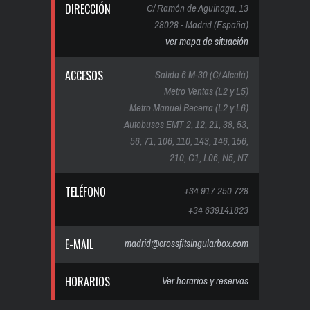
DIRECCIÓN
C/ Ramón de Aguinaga, 13
28028 - Madrid (España)
ver mapa de situación
ACCESOS
Salida 6 M-30 (C/ Alcalá)
Metro Ventas (L2 y L5)
Metro Manuel Becerra (L2 y L6)
Autobuses EMT 2, 12, 21, 38, 53,
56, 71, 106, 110, 143, 146, 156,
210, C1, L06, N5, N7
TELÉFONO
+34 917 250 728
+34 639141823
E-MAIL
madrid@crossfitsingularbox.com
HORARIOS
Ver horarios y reservas