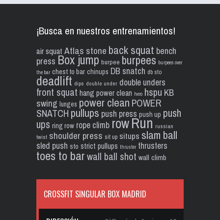
¡Busca en nuestros entrenamientos!
back squat
Atlas stone
bench
air squat
Box jump
burpees
press
burpee
burpees over
DB snatch
chest to bar
chinups
db sto
the bar
deadlift
double unders
dips
double under
front squat
hspu
KB
hang power clean
hero
power clean
POWER
swing
lunges
pullups
push
SNATCH
push press
push up
Run
row
ups
rope climb
ring row
russian
slam ball
shoulder press
situps
sit up
twist
sled push
thrusters
strict pullups
sto
thruster
toes to bar
wall ball shot
wall climb
CROSSFIT SINGULAR BOX MADRID