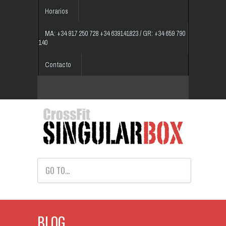
Horarios
MA: +34 917 250 728 +34 639141823 / GR: +34 659 790
140
Contacto
GO TO...
BLOG