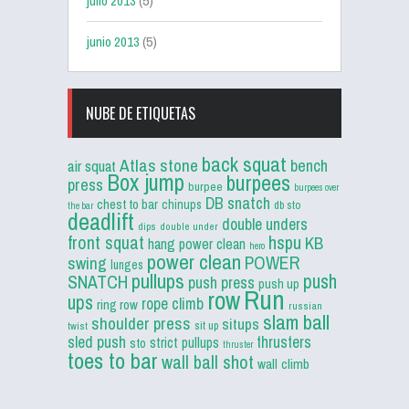
julio 2013
(5)
junio 2013
(5)
NUBE DE ETIQUETAS
back squat
Atlas stone
bench
air squat
Box jump
burpees
press
burpee
burpees over
DB snatch
chest to bar
chinups
db sto
the bar
deadlift
double unders
dips
double under
front squat
hspu
KB
hang power clean
hero
power clean
POWER
swing
lunges
pullups
push
SNATCH
push press
push up
Run
row
ups
rope climb
ring row
russian
slam ball
shoulder press
situps
sit up
twist
sled push
thrusters
strict pullups
sto
thruster
toes to bar
wall ball shot
wall climb