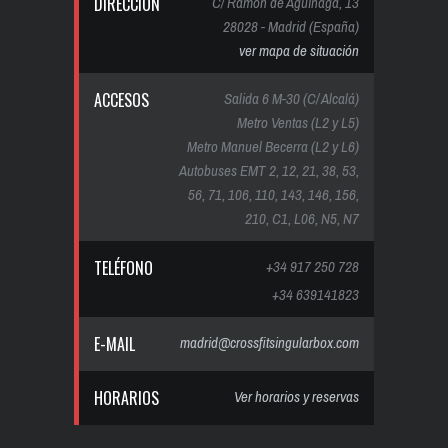
DIRECCIÓN
C/ Ramón de Aguinaga, 13
28028 - Madrid (España)
ver mapa de situación
ACCESOS
Salida 6 M-30 (C/ Alcalá)
Metro Ventas (L2 y L5)
Metro Manuel Becerra (L2 y L6)
Autobuses EMT 2, 12, 21, 38, 53,
56, 71, 106, 110, 143, 146, 156,
210, C1, L06, N5, N7
TELÉFONO
+34 917 250 728
+34 639141823
E-MAIL
madrid@crossfitsingularbox.com
HORARIOS
Ver horarios y reservas