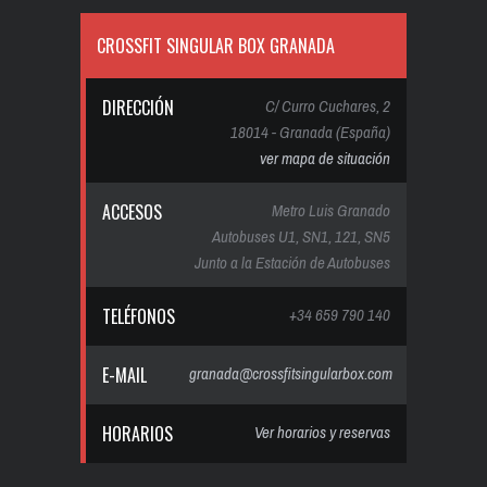
CROSSFIT SINGULAR BOX GRANADA
DIRECCIÓN
C/ Curro Cuchares, 2
18014 - Granada (España)
ver mapa de situación
ACCESOS
Metro Luis Granado
Autobuses U1, SN1, 121, SN5
Junto a la Estación de Autobuses
TELÉFONOS
+34 659 790 140
E-MAIL
granada@crossfitsingularbox.com
HORARIOS
Ver horarios y reservas